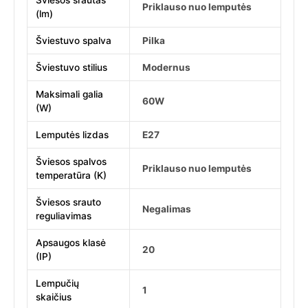
Šviesos srautas
Priklauso nuo lemputės
(lm)
Šviestuvo spalva
Pilka
Šviestuvo stilius
Modernus
Maksimali galia
60W
(W)
Lemputės lizdas
E27
Šviesos spalvos
Priklauso nuo lemputės
temperatūra (K)
Šviesos srauto
Negalimas
reguliavimas
Apsaugos klasė
20
(IP)
Lempučių
1
skaičius