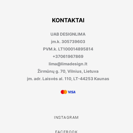
KONTAKTAI
UAB DESIGNLIMA
įm.k. 305739603
PVM.k. LT100014895814
+37061967869
lima@limadesign.lt
Žirmūnų g. 70, Vilnius, Lietuva
įm. adr. Laisvės al. 110, LT-44253 Kaunas
INSTAGRAM
FACEBOOK