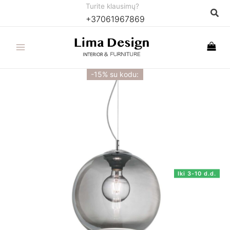
Pereiti
Turite klausimų?
Paie
+37061967869
prie
turinio
-15% su kodu:
Iki 3-10 d.d.