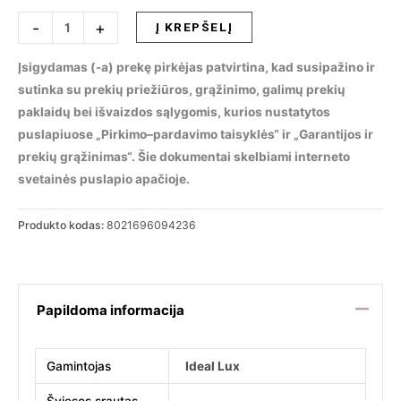
produkto
-
+
Į KREPŠELĮ
kiekis:
Pakabinamas
Įsigydamas (-a) prekę pirkėjas patvirtina, kad susipažino ir
šviestuvas
sutinka su prekių priežiūros, grąžinimo, galimų prekių
NEMO
paklaidų bei išvaizdos sąlygomis, kurios nustatytos
SP1
puslapiuose „Pirkimo–pardavimo taisyklės“ ir „Garantijos ir
D30
prekių grąžinimas“. Šie dokumentai skelbiami interneto
FUME,
svetainės puslapio apačioje.
094236
Produkto kodas:
8021696094236
Papildoma informacija
Gamintojas
Ideal Lux