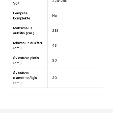
220-240
Volt
Lemputė
Ne
komplekte
Maksimalus
218
aukštis (cm.)
Minimalus aukštis
43
(cm.)
Šviestuvo plotis
20
(cm.)
Šviestuvo
diametras/ilgis
20
(cm.)