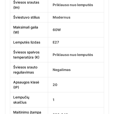
Šviesos srautas
Priklauso nuo lemputės
(lm)
Šviestuvo stilius
Modernus
Maksimali galia
60W
(W)
Lemputės lizdas
E27
Šviesos spalvos
Priklauso nuo lemputės
temperatūra (K)
Šviesos srauto
Negalimas
reguliavimas
Apsaugos klasė
20
(IP)
Lempučių
1
skaičius
Maitinimo įtampa