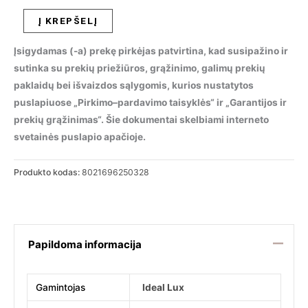
produkto
Į KREPŠELĮ
kiekis:
Įsigydamas (-a) prekę pirkėjas patvirtina, kad susipažino ir
Pakabinamas
sutinka su prekių priežiūros, grąžinimo, galimų prekių
šviestuvas
paklaidų bei išvaizdos sąlygomis, kurios nustatytos
NEMO
puslapiuose „Pirkimo–pardavimo taisyklės“ ir „Garantijos ir
SP1
prekių grąžinimas“. Šie dokumentai skelbiami interneto
D20
svetainės puslapio apačioje.
RAME,
250328
Produkto kodas:
8021696250328
Papildoma informacija
Gamintojas
Ideal Lux