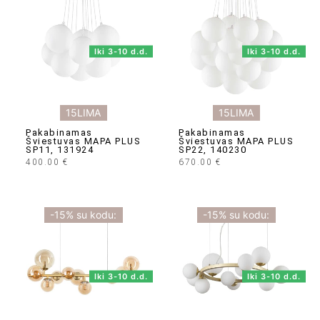
Iki 3-10 d.d.
Iki 3-10 d.d.
15LIMA
15LIMA
Pakabinamas
Pakabinamas
Šviestuvas MAPA PLUS
Šviestuvas MAPA PLUS
SP11, 131924
SP22, 140230
400.00
€
670.00
€
-15% su kodu:
-15% su kodu:
Iki 3-10 d.d.
Iki 3-10 d.d.