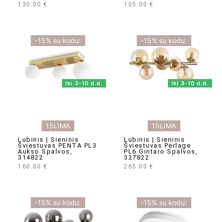
130.00
€
105.00
€
-15% su kodu:
-15% su kodu:
Iki 3-10 d.d.
Iki 3-10 d.d.
15LIMA
15LIMA
Lubinis | Sieninis
Lubinis | Sieninis
Šviestuvas PENTA PL3
Šviestuvas Perlage
Aukso Spalvos,
PL6 Gintaro Spalvos,
314822
327822
160.00
€
265.00
€
-15% su kodu:
-15% su kodu: