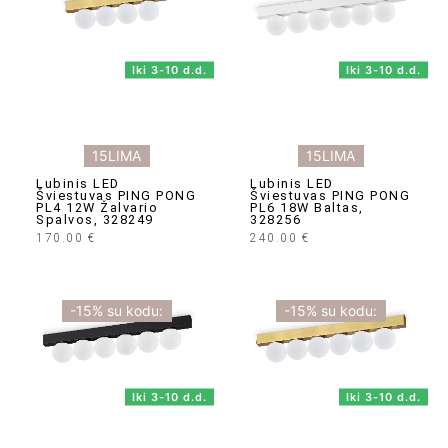
Iki 3-10 d.d.
Iki 3-10 d.d.
15LIMA
15LIMA
Lubinis LED
Lubinis LED
Šviestuvas PING PONG
Šviestuvas PING PONG
PL4 12W Žalvario
PL6 18W Baltas,
Spalvos, 328249
328256
170.00
€
240.00
€
-15% su kodu:
-15% su kodu:
Iki 3-10 d.d.
Iki 3-10 d.d.