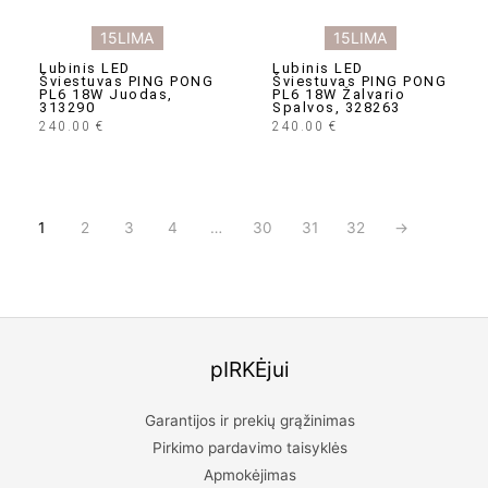
15LIMA
15LIMA
Lubinis LED
Lubinis LED
Šviestuvas PING PONG
Šviestuvas PING PONG
PL6 18W Juodas,
PL6 18W Žalvario
313290
Spalvos, 328263
240.00
€
240.00
€
1
2
3
4
…
30
31
32
→
pIRKĖjui
Garantijos ir prekių grąžinimas
Pirkimo pardavimo taisyklės
Apmokėjimas