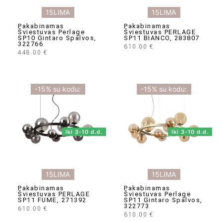
15LIMA
15LIMA
Pakabinamas
Pakabinamas
Šviestuvas Perlage
Šviestuvas PERLAGE
SP10 Gintaro Spalvos,
SP11 BIANCO, 283807
322766
610.00
€
448.00
€
-15% su kodu:
-15% su kodu:
Iki 3-10 d.d.
Iki 3-10 d.d.
15LIMA
15LIMA
Pakabinamas
Pakabinamas
Šviestuvas PERLAGE
Šviestuvas Perlage
SP11 FUME, 271392
SP11 Gintaro Spalvos,
322773
610.00
€
610.00
€