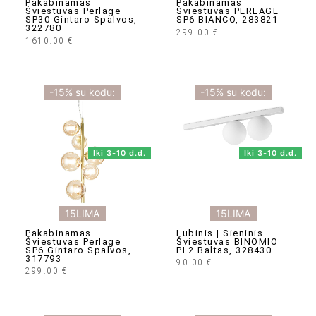
Pakabinamas
Pakabinamas
Šviestuvas Perlage
Šviestuvas PERLAGE
SP30 Gintaro Spalvos,
SP6 BIANCO, 283821
322780
299.00
€
1610.00
€
-15% su kodu:
-15% su kodu:
Iki 3-10 d.d.
Iki 3-10 d.d.
15LIMA
15LIMA
Pakabinamas
Lubinis | Sieninis
Šviestuvas Perlage
Šviestuvas BINOMIO
SP6 Gintaro Spalvos,
PL2 Baltas, 328430
317793
90.00
€
299.00
€