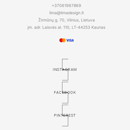
+37061967869
lima@limadesign.lt
Žirmūnų g. 70, Vilnius, Lietuva
įm. adr. Laisvės al. 110, LT-44253 Kaunas
INSTAGRAM
FACEBOOK
PINTEREST