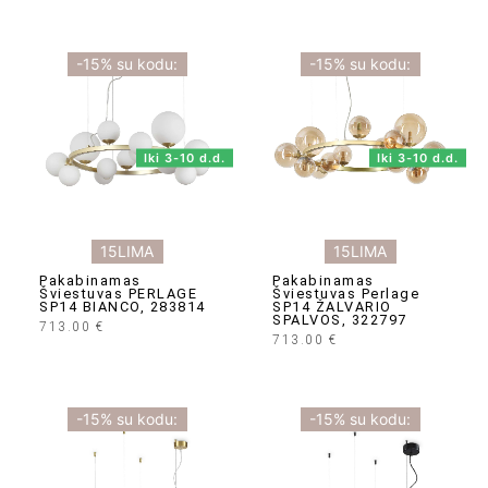
-15% su kodu:
-15% su kodu:
Iki 3-10 d.d.
Iki 3-10 d.d.
15LIMA
15LIMA
Pakabinamas
Pakabinamas
Šviestuvas PERLAGE
Šviestuvas Perlage
SP14 BIANCO, 283814
SP14 ŽALVARIO
SPALVOS, 322797
713.00
€
713.00
€
-15% su kodu:
-15% su kodu: