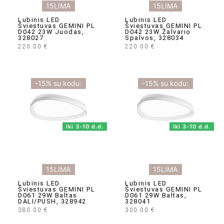
15LIMA
15LIMA
Lubinis LED
Lubinis LED
Šviestuvas GEMINI PL
Šviestuvas GEMINI PL
D042 23W Juodas,
D042 23W Žalvario
328027
Spalvos, 328034
220.00
€
220.00
€
-15% su kodu:
-15% su kodu:
Iki 3-10 d.d.
Iki 3-10 d.d.
15LIMA
15LIMA
Lubinis LED
Lubinis LED
Šviestuvas GEMINI PL
Šviestuvas GEMINI PL
D061 29W Baltas
D061 29W Baltas,
DALI/PUSH, 328942
328041
380.00
€
300.00
€