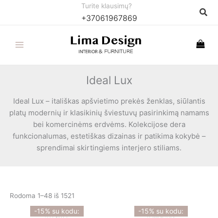
Pereiti
Turite klausimų?
Paie
+37061967869
prie
turinio
Ideal Lux
Ideal Lux – itališkas apšvietimo prekės ženklas, siūlantis
platų modernių ir klasikinių šviestuvų pasirinkimą namams
bei komercinėms erdvėms. Kolekcijose dera
funkcionalumas, estetiškas dizainas ir patikima kokybė –
sprendimai skirtingiems interjero stiliams.
Rodoma 1–48 iš 1521
-15% su kodu:
-15% su kodu: