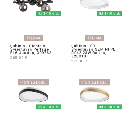
Iki 3-10 d.d.
Iki 3-10 d.d.
15LIMA
15LIMA
Lubinis | Sieninis
Lubinis LED
Šviestuvas Perlage
Šviestuvas GEMINI PL
PL6 Juodas, 309262
D042 23W Baltas,
328010
265.00
€
220.00
€
-15% su kodu:
-15% su kodu:
Iki 3-10 d.d.
Iki 3-10 d.d.