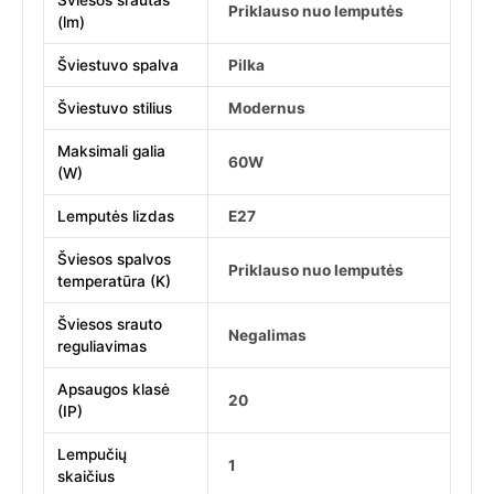
Šviesos srautas
Priklauso nuo lemputės
(lm)
Šviestuvo spalva
Pilka
Šviestuvo stilius
Modernus
Maksimali galia
60W
(W)
Lemputės lizdas
E27
Šviesos spalvos
Priklauso nuo lemputės
temperatūra (K)
Šviesos srauto
Negalimas
reguliavimas
Apsaugos klasė
20
(IP)
Lempučių
1
skaičius