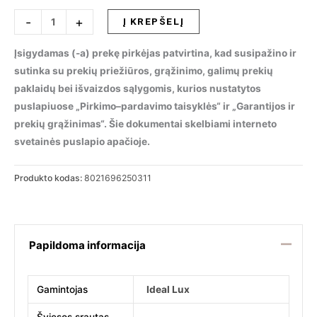
produkto
-
+
Į KREPŠELĮ
kiekis:
Pakabinamas
Įsigydamas (-a) prekę pirkėjas patvirtina, kad susipažino ir
šviestuvas
sutinka su prekių priežiūros, grąžinimo, galimų prekių
NEMO
paklaidų bei išvaizdos sąlygomis, kurios nustatytos
SP1
puslapiuose „Pirkimo–pardavimo taisyklės“ ir „Garantijos ir
D20
prekių grąžinimas“. Šie dokumentai skelbiami interneto
FUME,
svetainės puslapio apačioje.
250311
Produkto kodas:
8021696250311
Papildoma informacija
Gamintojas
Ideal Lux