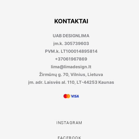
KONTAKTAI
UAB DESIGNLIMA
įm.k. 305739603
PVM.k. LT100014895814
+37061967869
lima@limadesign.lt
Žirmūnų g. 70, Vilnius, Lietuva
įm. adr. Laisvės al. 110, LT-44253 Kaunas
INSTAGRAM
FACEBOOK