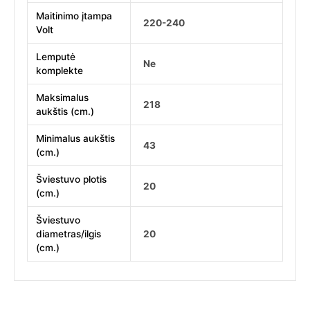
Maitinimo įtampa
220-240
Volt
Lemputė
Ne
komplekte
Maksimalus
218
aukštis (cm.)
Minimalus aukštis
43
(cm.)
Šviestuvo plotis
20
(cm.)
Šviestuvo
diametras/ilgis
20
(cm.)