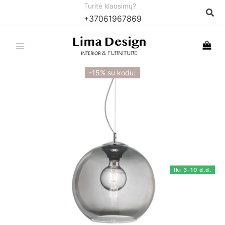
Pereiti
Turite klausimų?
Paie
+37061967869
prie
turinio
-15% su kodu:
Iki 3-10 d.d.