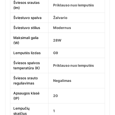
Šviesos srautas
Priklauso nuo lemputės
(lm)
Šviestuvo spalva
Žalvario
Šviestuvo stilius
Modernus
Maksimali galia
28W
(W)
Lemputės lizdas
G9
Šviesos spalvos
Priklauso nuo lemputės
temperatūra (K)
Šviesos srauto
Negalimas
reguliavimas
Apsaugos klasė
20
(IP)
Lempučių
1
skaičius