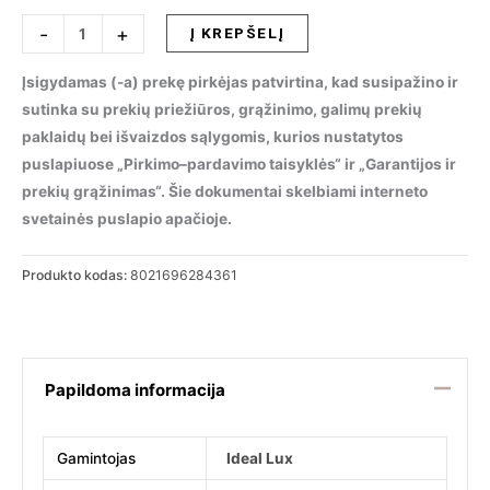
produkto
-
+
Į KREPŠELĮ
kiekis:
Stalinis
Įsigydamas (-a) prekę pirkėjas patvirtina, kad susipažino ir
šviestuvas
sutinka su prekių priežiūros, grąžinimo, galimų prekių
ANGOLO
paklaidų bei išvaizdos sąlygomis, kurios nustatytos
TL1
puslapiuose „Pirkimo–pardavimo taisyklės“ ir „Garantijos ir
OTTONE,
prekių grąžinimas“. Šie dokumentai skelbiami interneto
284361
svetainės puslapio apačioje.
Produkto kodas:
8021696284361
Papildoma informacija
Gamintojas
Ideal Lux