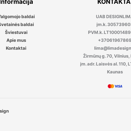
Informacija
KONTAKTA
algomojo baldai
UAB DESIGNLI
Svetainės baldai
įm.k. 30573960
Šviestuvai
PVM.k. LT1000148
Apie mus
+3706196786
Kontaktai
lima@limadesign.
Žirmūnų g. 70, Vilnius,
įm. adr. Laisvės al. 110
Kaunas
sign