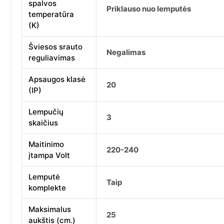
spalvos
Priklauso nuo lemputės
temperatūra
(K)
Šviesos srauto
Negalimas
reguliavimas
Apsaugos klasė
20
(IP)
Lempučių
3
skaičius
Maitinimo
220-240
įtampa Volt
Lemputė
Taip
komplekte
Maksimalus
25
aukštis (cm.)