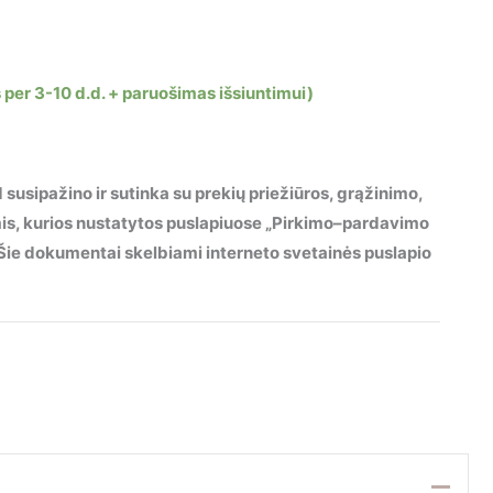
 per 3-10 d.d. + paruošimas išsiuntimui)
 susipažino ir sutinka su prekių priežiūros, grąžinimo,
mis, kurios nustatytos puslapiuose „Pirkimo–pardavimo
“. Šie dokumentai skelbiami interneto svetainės puslapio