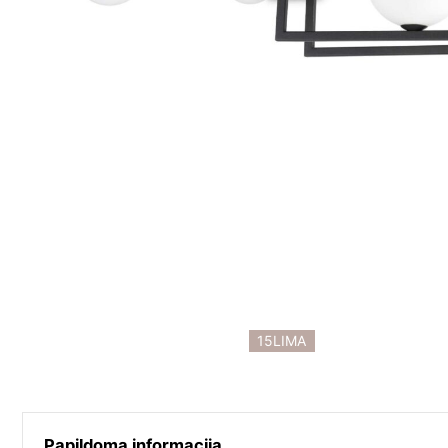
15LIMA
Papildoma informacija