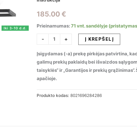
185.00
€
Prieinamumas:
71 vnt. sandėlyje (pristatymas
Iki 3-10 d.d.
produkto
-
+
Į KREPŠELĮ
kiekis:
Įsigydamas (-a) prekę pirkėjas patvirtina, kad
Lubinis
galimų prekių paklaidų bei išvaizdos sąlygo
šviestuvas
taisyklės“ ir „Garantijos ir prekių grąžinimas
ANGOLO
apačioje.
PL3
NERO,
284286
Produkto kodas:
8021696284286