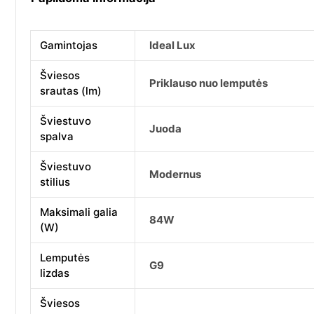
Gamintojas
Ideal Lux
Šviesos
Priklauso nuo lemputės
srautas (lm)
Šviestuvo
Juoda
spalva
Šviestuvo
Modernus
stilius
Maksimali galia
84W
(W)
Lemputės
G9
lizdas
Šviesos