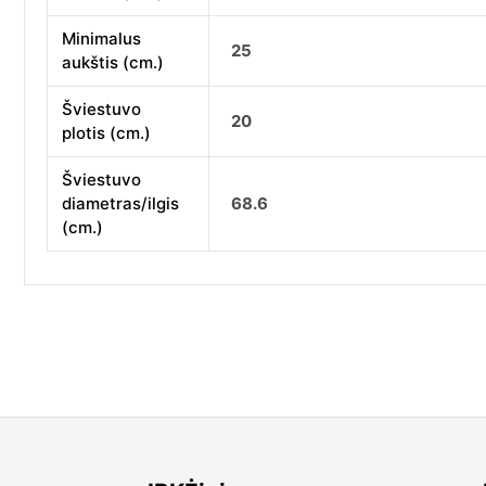
Minimalus
25
aukštis (cm.)
Šviestuvo
20
plotis (cm.)
Šviestuvo
diametras/ilgis
68.6
(cm.)