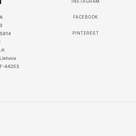
I
INSTAGRAM
MA
FACEBOOK
3
PINTEREST
95814
9
lt
 Lietuva
, LT-44253