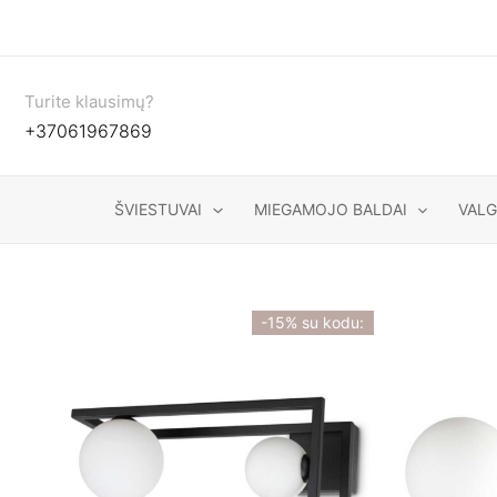
Pereiti
prie
turinio
Turite klausimų?
+37061967869
ŠVIESTUVAI
MIEGAMOJO BALDAI
VAL
-15% su kodu: