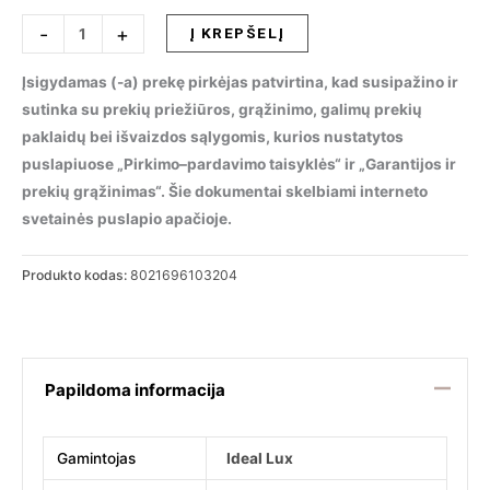
produkto
-
+
Į KREPŠELĮ
kiekis:
Sieninis
Įsigydamas (-a) prekę pirkėjas patvirtina, kad susipažino ir
šviestuvas
sutinka su prekių priežiūros, grąžinimo, galimų prekių
HOTEL
paklaidų bei išvaizdos sąlygomis, kurios nustatytos
AP2
puslapiuose „Pirkimo–pardavimo taisyklės“ ir „Garantijos ir
CANVAS,
prekių grąžinimas“. Šie dokumentai skelbiami interneto
103204
svetainės puslapio apačioje.
Produkto kodas:
8021696103204
Papildoma informacija
Gamintojas
Ideal Lux