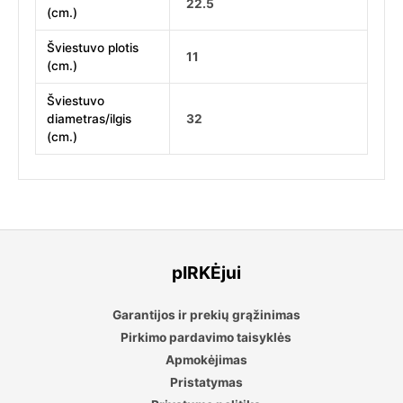
22.5
(cm.)
Šviestuvo plotis
11
(cm.)
Šviestuvo
diametras/ilgis
32
(cm.)
pIRKĖjui
Garantijos ir prekių grąžinimas
Pirkimo pardavimo taisyklės
Apmokėjimas
Pristatymas