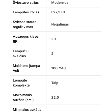
Šviestuvo stilius
Modernus
Lemputės lizdas
E27/LED
Šviesos srauto
Negalimas
reguliavimas
Apsaugos klasė
20
(IP)
Lempučių
2
skaičius
Maitinimo įtampa
100-240
Volt
Lemputė
Taip
komplekte
Maksimalus
22.5
aukštis (cm.)
Minimalus aukštis