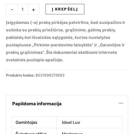
produkto
-
+
Į KREPŠELĮ
kiekis:
Sieninis
Įsigydamas (-a) prekę pirkėjas patvirtina, kad susipažino ir
šviestuvas
sutinka su prekių priežiūros, grąžinimo, galimų prekių
HOTEL
paklaidų bei išvaizdos sąlygomis, kurios nustatytos
AP2
puslapiuose „Pirkimo–pardavimo taisyklės“ ir „Garantijos ir
ALL
prekių grąžinimas“. Šie dokumentai skelbiami interneto
WHITE,
svetainės puslapio apačioje.
215693
Produkto kodas:
8021696215693
Papildoma informacija
Gamintojas
Ideal Lux