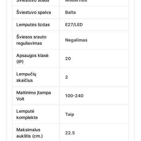
Šviestuvo stilius
Modernus
Šviestuvo spalva
Balta
Lemputės lizdas
E27/LED
Šviesos srauto
Negalimas
reguliavimas
Apsaugos klasė
20
(IP)
Lempučių
2
skaičius
Maitinimo įtampa
100-240
Volt
Lemputė
Taip
komplekte
Maksimalus
22.5
aukštis (cm.)