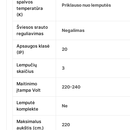
spalvos
Priklauso nuo lemputės
temperatūra
(K)
Šviesos srauto
Negalimas
reguliavimas
Apsaugos klasė
20
(IP)
Lempučių
3
skaičius
Maitinimo
220-240
įtampa Volt
Lemputė
Ne
komplekte
Maksimalus
220
aukštis (cm.)