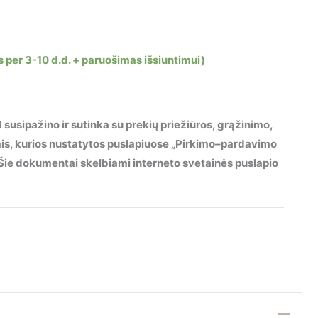
s per 3-10 d.d. + paruošimas išsiuntimui)
 susipažino ir sutinka su prekių priežiūros, grąžinimo,
mis, kurios nustatytos puslapiuose „Pirkimo–pardavimo
“. Šie dokumentai skelbiami interneto svetainės puslapio