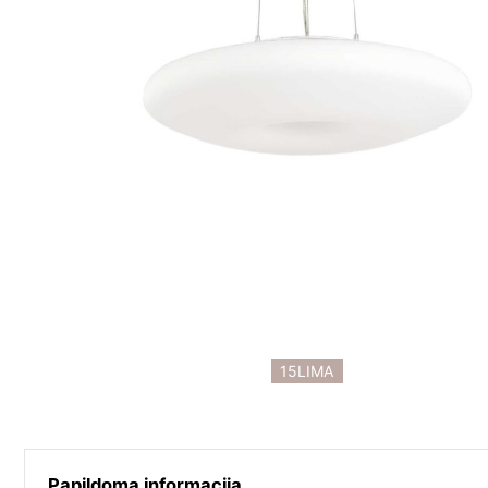
15LIMA
Papildoma informacija