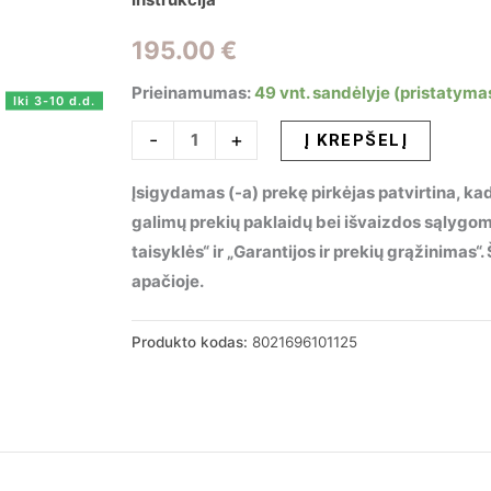
195.00
€
Prieinamumas:
49 vnt. sandėlyje (pristatyma
Iki 3-10 d.d.
produkto
-
+
Į KREPŠELĮ
kiekis:
Įsigydamas (-a) prekę pirkėjas patvirtina, kad
Pakabinamas
galimų prekių paklaidų bei išvaizdos sąlygo
šviestuvas
taisyklės“ ir „Garantijos ir prekių grąžinimas
GLORY
apačioje.
SP3
D40,
101125
Produkto kodas:
8021696101125