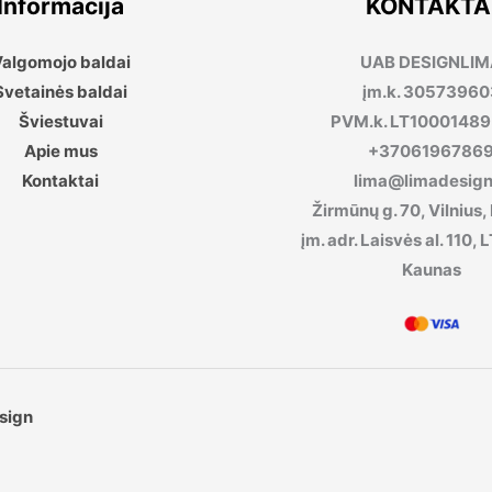
Informacija
KONTAKTA
algomojo baldai
UAB DESIGNLI
Svetainės baldai
įm.k. 30573960
Šviestuvai
PVM.k. LT1000148
Apie mus
+3706196786
Kontaktai
lima@limadesign.
Žirmūnų g. 70, Vilnius,
įm. adr. Laisvės al. 110
Kaunas
sign