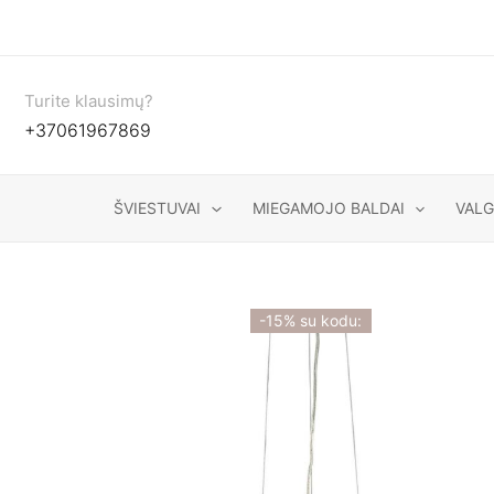
Pereiti
prie
turinio
Turite klausimų?
+37061967869
ŠVIESTUVAI
MIEGAMOJO BALDAI
VAL
-15% su kodu: