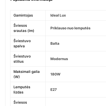
Gamintojas
Ideal Lux
Šviesos
Priklauso nuo lemputės
srautas (lm)
Šviestuvo
Balta
spalva
Šviestuvo
Modernus
stilius
Maksimali galia
180W
(W)
Lemputės
E27
lizdas
Šviesos