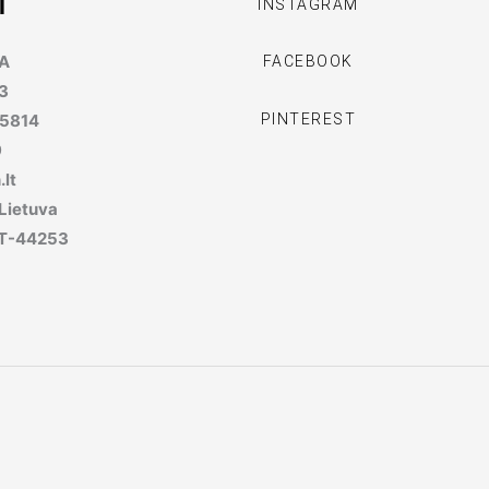
I
INSTAGRAM
MA
FACEBOOK
3
PINTEREST
95814
9
lt
 Lietuva
, LT-44253