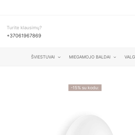
Pereiti
prie
turinio
Turite klausimų?
+37061967869
ŠVIESTUVAI
MIEGAMOJO BALDAI
VAL
-15% su kodu: