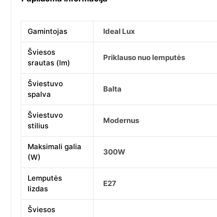
Gamintojas
Ideal Lux
Šviesos
Priklauso nuo lemputės
srautas (lm)
Šviestuvo
Balta
spalva
Šviestuvo
Modernus
stilius
Maksimali galia
300W
(W)
Lemputės
E27
lizdas
Šviesos