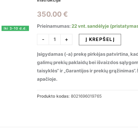
350.00
€
Prieinamumas:
22 vnt. sandėlyje (pristatymas
Iki 3-10 d.d.
produkto
-
+
Į KREPŠELĮ
kiekis:
Įsigydamas (-a) prekę pirkėjas patvirtina, kad
Lubinis
galimų prekių paklaidų bei išvaizdos sąlygo
šviestuvas
taisyklės“ ir „Garantijos ir prekių grąžinimas
GLORY
apačioje.
PL5
D60,
019765
Produkto kodas:
8021696019765