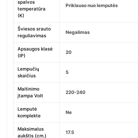
spalvos
Priklauso nuo lemputės
temperatūra
(K)
Šviesos srauto
Negalimas
reguliavimas
Apsaugos klasė
20
(IP)
Lempučių
5
skaičius
Maitinimo
220-240
įtampa Volt
Lemputė
Ne
komplekte
Maksimalus
17.5
aukštis (cm.)