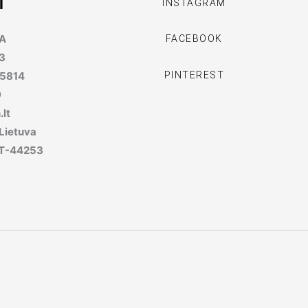
I
INSTAGRAM
MA
FACEBOOK
3
PINTEREST
95814
9
lt
 Lietuva
, LT-44253