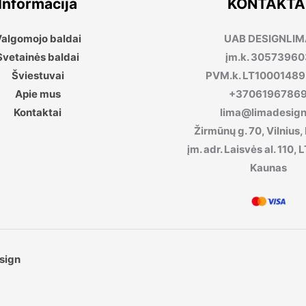
Informacija
KONTAKTA
algomojo baldai
UAB DESIGNLI
Svetainės baldai
įm.k. 30573960
Šviestuvai
PVM.k. LT1000148
Apie mus
+3706196786
Kontaktai
lima@limadesign.
Žirmūnų g. 70, Vilnius,
įm. adr. Laisvės al. 110
Kaunas
sign