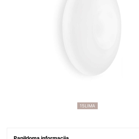
15LIMA
Papildoma informacija