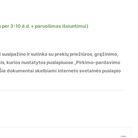
 per 3-10 d.d. + paruošimas išsiuntimui)
 susipažino ir sutinka su prekių priežiūros, grąžinimo,
mis, kurios nustatytos puslapiuose „Pirkimo–pardavimo
“. Šie dokumentai skelbiami interneto svetainės puslapio