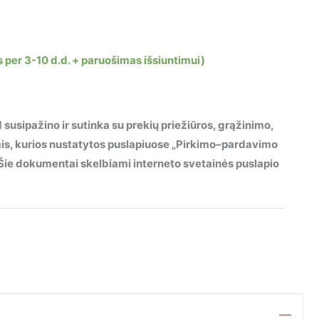
 per 3-10 d.d. + paruošimas išsiuntimui)
 susipažino ir sutinka su prekių priežiūros, grąžinimo,
mis, kurios nustatytos puslapiuose „Pirkimo–pardavimo
“. Šie dokumentai skelbiami interneto svetainės puslapio