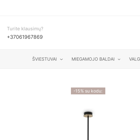
Pereiti
prie
turinio
Turite klausimų?
+37061967869
ŠVIESTUVAI
MIEGAMOJO BALDAI
VAL
-15% su kodu: