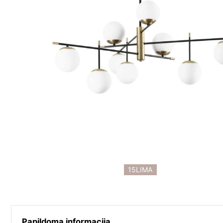
15LIMA
Papildoma informacija