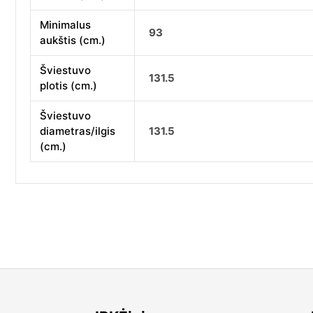
Minimalus
93
aukštis (cm.)
Šviestuvo
131.5
plotis (cm.)
Šviestuvo
diametras/ilgis
131.5
(cm.)