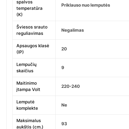
spalvos
Priklauso nuo lemputės
temperatūra
(K)
Šviesos srauto
Negalimas
reguliavimas
Apsaugos klasė
20
(IP)
Lempučių
9
skaičius
Maitinimo
220-240
įtampa Volt
Lemputė
Ne
komplekte
Maksimalus
93
aukštis (cm.)