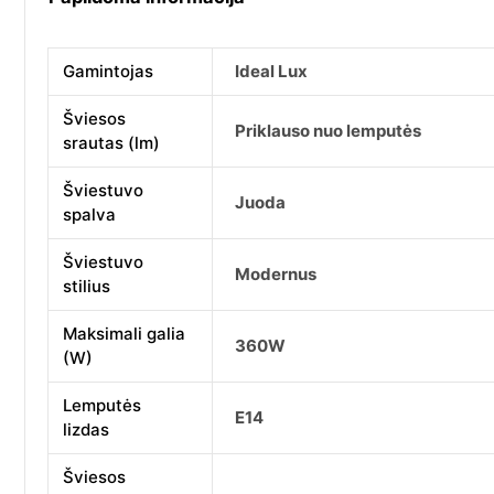
Gamintojas
Ideal Lux
Šviesos
Priklauso nuo lemputės
srautas (lm)
Šviestuvo
Juoda
spalva
Šviestuvo
Modernus
stilius
Maksimali galia
360W
(W)
Lemputės
E14
lizdas
Šviesos