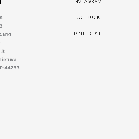
I
INSTAGRAM
MA
FACEBOOK
3
PINTEREST
95814
9
lt
 Lietuva
, LT-44253