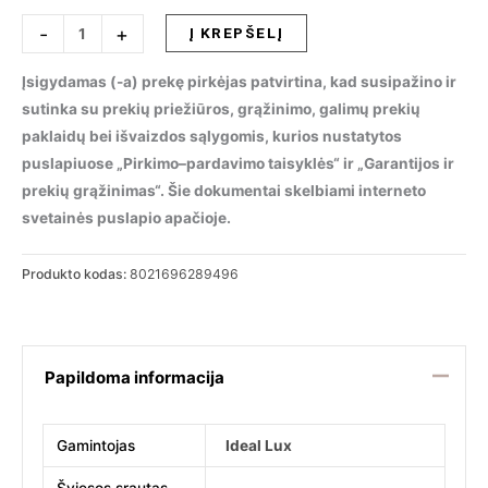
produkto
-
+
Į KREPŠELĮ
kiekis:
Lubinis
Įsigydamas (-a) prekę pirkėjas patvirtina, kad susipažino ir
šviestuvas
sutinka su prekių priežiūros, grąžinimo, galimų prekių
GOURMET
paklaidų bei išvaizdos sąlygomis, kurios nustatytos
PL6,
puslapiuose „Pirkimo–pardavimo taisyklės“ ir „Garantijos ir
289496
prekių grąžinimas“. Šie dokumentai skelbiami interneto
svetainės puslapio apačioje.
Produkto kodas:
8021696289496
Papildoma informacija
Gamintojas
Ideal Lux