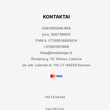
KONTAKTAI
UAB DESIGNLIMA
įm.k. 305739603
PVM.k. LT100014895814
+37061967869
lima@limadesign.lt
Žirmūnų g. 70, Vilnius, Lietuva
įm. adr. Laisvės al. 110, LT-44253 Kaunas
INSTAGRAM
FACEBOOK