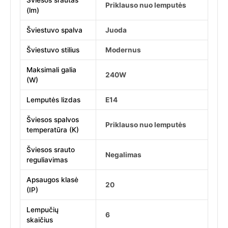
Šviesos srautas
Priklauso nuo lemputės
(lm)
Šviestuvo spalva
Juoda
Šviestuvo stilius
Modernus
Maksimali galia
240W
(W)
Lemputės lizdas
E14
Šviesos spalvos
Priklauso nuo lemputės
temperatūra (K)
Šviesos srauto
Negalimas
reguliavimas
Apsaugos klasė
20
(IP)
Lempučių
6
skaičius