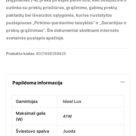
Įsigydamas (-a) prekę pirkėjas patvirtina, kad susipažino ir
sutinka su prekių priežiūros, grąžinimo, galimų prekių
paklaidų bei išvaizdos sąlygomis, kurios nustatytos
puslapiuose „Pirkimo–pardavimo taisyklės“ ir „Garantijos ir
prekių grąžinimas“. Šie dokumentai skelbiami interneto
svetainės puslapio apačioje.
Produkto kodas:
8021696269825
Papildoma informacija
Gamintojas
Ideal Lux
Maksimali galia
41W
(W)
Šviestuvo spalva
Juoda