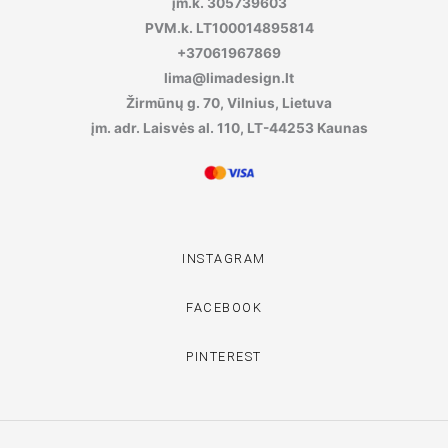
įm.k. 305739603
PVM.k. LT100014895814
+37061967869
lima@limadesign.lt
Žirmūnų g. 70, Vilnius, Lietuva
įm. adr. Laisvės al. 110, LT-44253 Kaunas
INSTAGRAM
FACEBOOK
PINTEREST