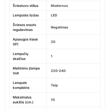
Šviestuvo stilius
Modernus
Lemputės lizdas
LED
Šviesos srauto
Negalimas
reguliavimas
Apsaugos klasė
20
(IP)
Lempučių
1
skaičius
Maitinimo įtampa
220-240
Volt
Lemputė
Taip
komplekte
Maksimalus
10
aukštis (cm.)