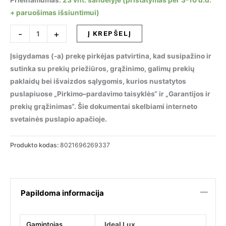
Prieinamumas:
23 vnt. sandėlyje (pristatymas per 3-10 d.d.
+ paruošimas išsiuntimui)
produkto
-
+
Į KREPŠELĮ
kiekis:
Pakabinamas
Įsigydamas (-a) prekę pirkėjas patvirtina, kad susipažino ir
šviestuvas
sutinka su prekių priežiūros, grąžinimo, galimų prekių
FRAME
paklaidų bei išvaizdos sąlygomis, kurios nustatytos
SP
puslapiuose „Pirkimo–pardavimo taisyklės“ ir „Garantijos ir
CERCHIO
prekių grąžinimas“. Šie dokumentai skelbiami interneto
NERO,
svetainės puslapio apačioje.
269337
Produkto kodas:
8021696269337
Papildoma informacija
Gamintojas
Ideal Lux