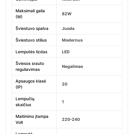
Maksimali galia
82W
(W)
Šviestuvo spalva
Juoda
Šviestuvo stilius
Modernus
Lemputės lizdas
LED
Šviesos srauto
Negalimas
reguliavimas
Apsaugos klasė
20
(IP)
Lempučių
1
skaičius
Maitinimo įtampa
220-240
Volt