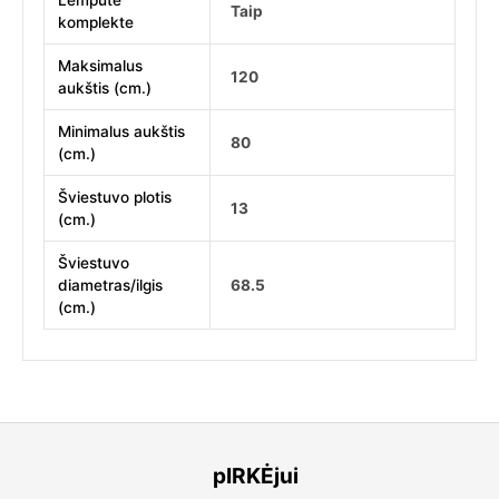
Lemputė
Taip
komplekte
Maksimalus
120
aukštis (cm.)
Minimalus aukštis
80
(cm.)
Šviestuvo plotis
13
(cm.)
Šviestuvo
diametras/ilgis
68.5
(cm.)
pIRKĖjui