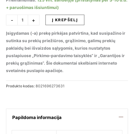
Prieinamumas:
125 vnt. sandėlyje (pristatymas per 3-10 d.d.
+ paruošimas išsiuntimui)
produkto
-
+
Į KREPŠELĮ
kiekis:
Lubinis
Įsigydamas (-a) prekę pirkėjas patvirtina, kad susipažino ir
šviestuvas
sutinka su prekių priežiūros, grąžinimo, galimų prekių
BIRDS
paklaidų bei išvaizdos sąlygomis, kurios nustatytos
PL5,
puslapiuose „Pirkimo–pardavimo taisyklės“ ir „Garantijos ir
273631
prekių grąžinimas“. Šie dokumentai skelbiami interneto
svetainės puslapio apačioje.
Produkto kodas:
8021696273631
Papildoma informacija