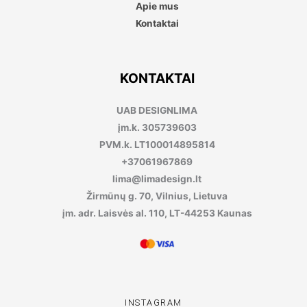
Apie mus
Kontaktai
KONTAKTAI
UAB DESIGNLIMA
įm.k. 305739603
PVM.k. LT100014895814
+37061967869
lima@limadesign.lt
Žirmūnų g. 70, Vilnius, Lietuva
įm. adr. Laisvės al. 110, LT-44253 Kaunas
INSTAGRAM