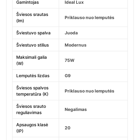
Gamintojas
Ideal Lux
Šviesos srautas
Priklauso nuo lemputės
(lm)
Šviestuvo spalva
Juoda
Šviestuvo stilius
Modernus
Maksimali galia
75W
(W)
Lemputės lizdas
G9
Šviesos spalvos
Priklauso nuo lemputės
temperatūra (K)
Šviesos srauto
Negalimas
reguliavimas
Apsaugos klasė
20
(IP)