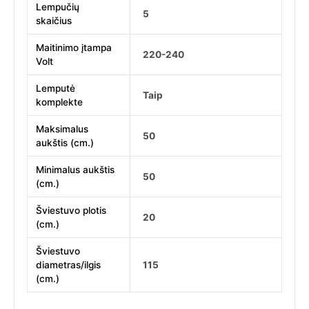
Lempučių
5
skaičius
Maitinimo įtampa
220-240
Volt
Lemputė
Taip
komplekte
Maksimalus
50
aukštis (cm.)
Minimalus aukštis
50
(cm.)
Šviestuvo plotis
20
(cm.)
Šviestuvo
diametras/ilgis
115
(cm.)