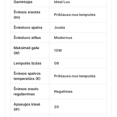
Gamintojas
Ideal Lux
Šviesos srautas
Priklauso nuo lemputės
(lm)
Šviestuvo spalva
Juoda
Šviestuvo stilius
Modernus
Maksimali galia
15W
(W)
Lemputės lizdas
G9
Šviesos spalvos
Priklauso nuo lemputės
temperatūra (K)
Šviesos srauto
Negalimas
reguliavimas
Apsaugos klasė
20
(IP)