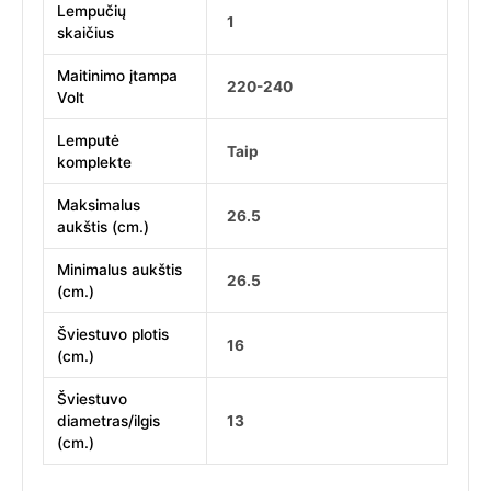
Lempučių
1
skaičius
Maitinimo įtampa
220-240
Volt
Lemputė
Taip
komplekte
Maksimalus
26.5
aukštis (cm.)
Minimalus aukštis
26.5
(cm.)
Šviestuvo plotis
16
(cm.)
Šviestuvo
diametras/ilgis
13
(cm.)