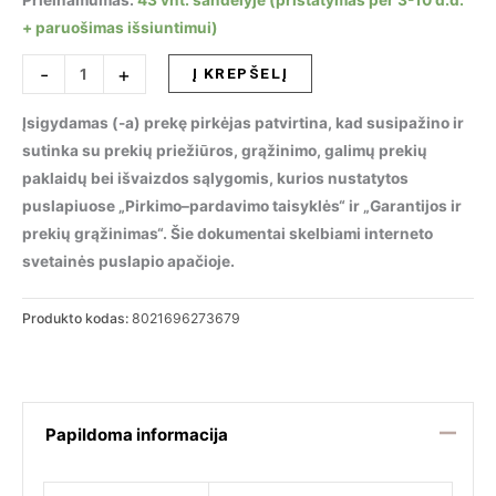
Prieinamumas:
43 vnt. sandėlyje (pristatymas per 3-10 d.d.
+ paruošimas išsiuntimui)
produkto
-
+
Į KREPŠELĮ
kiekis:
Stalinis
Įsigydamas (-a) prekę pirkėjas patvirtina, kad susipažino ir
šviestuvas
sutinka su prekių priežiūros, grąžinimo, galimų prekių
BIRDS
paklaidų bei išvaizdos sąlygomis, kurios nustatytos
TL1,
puslapiuose „Pirkimo–pardavimo taisyklės“ ir „Garantijos ir
273679
prekių grąžinimas“. Šie dokumentai skelbiami interneto
svetainės puslapio apačioje.
Produkto kodas:
8021696273679
Papildoma informacija