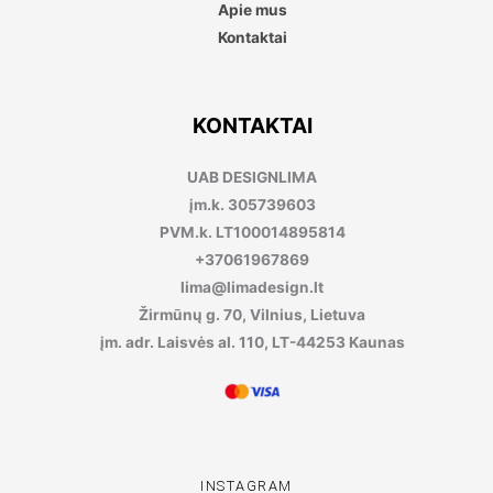
Apie mus
Kontaktai
KONTAKTAI
UAB DESIGNLIMA
įm.k. 305739603
PVM.k. LT100014895814
+37061967869
lima@limadesign.lt
Žirmūnų g. 70, Vilnius, Lietuva
įm. adr. Laisvės al. 110, LT-44253 Kaunas
INSTAGRAM