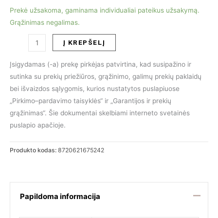
Prekė užsakoma, gaminama individualiai pateikus užsakymą.
Grąžinimas negalimas.
produkto
Į KREPŠELĮ
kiekis:
Valgomojo
Įsigydamas (-a) prekę pirkėjas patvirtina, kad susipažino ir
stalas
sutinka su prekių priežiūros, grąžinimo, galimų prekių paklaidų
BACCARAT
bei išvaizdos sąlygomis, kurios nustatytos puslapiuose
230
„Pirkimo–pardavimo taisyklės“ ir „Garantijos ir prekių
grąžinimas“. Šie dokumentai skelbiami interneto svetainės
puslapio apačioje.
Produkto kodas:
8720621675242
Papildoma informacija