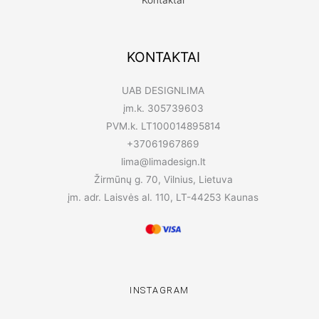
KONTAKTAI
UAB DESIGNLIMA
įm.k. 305739603
PVM.k. LT100014895814
+37061967869
lima@limadesign.lt
Žirmūnų g. 70, Vilnius, Lietuva
įm. adr. Laisvės al. 110, LT-44253 Kaunas
INSTAGRAM