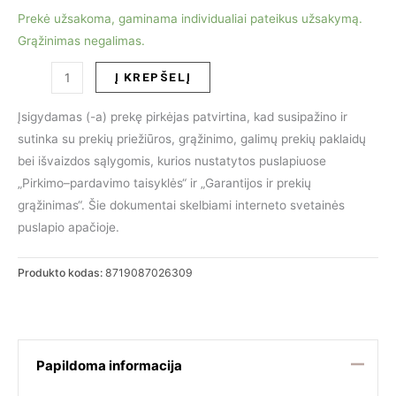
Prekė užsakoma, gaminama individualiai pateikus užsakymą.
Grąžinimas negalimas.
produkto
Į KREPŠELĮ
kiekis:
Valgomojo
Įsigydamas (-a) prekę pirkėjas patvirtina, kad susipažino ir
stalas
sutinka su prekių priežiūros, grąžinimo, galimų prekių paklaidų
Aron
bei išvaizdos sąlygomis, kurios nustatytos puslapiuose
apvalus
„Pirkimo–pardavimo taisyklės“ ir „Garantijos ir prekių
130x76
grąžinimas“. Šie dokumentai skelbiami interneto svetainės
puslapio apačioje.
Produkto kodas:
8719087026309
Papildoma informacija