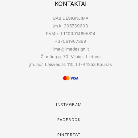
KONTAKTAI
UAB DESIGNLIMA
įm.k. 305739603
PVM.k. LT100014895814
+37061967869
lima@limadesign.lt
Žirmūnų g. 70, Vilnius, Lietuva
įm. adr. Laisvės al. 110, LT-44253 Kaunas
INSTAGRAM
FACEBOOK
PINTEREST