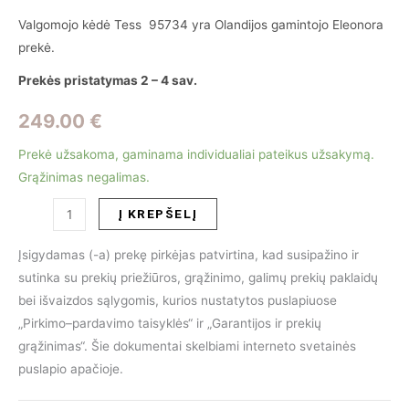
Valgomojo kėdė Tess 95734 yra Olandijos gamintojo Eleonora
prekė.
Prekės pristatymas 2 – 4 sav.
249.00
€
Prekė užsakoma, gaminama individualiai pateikus užsakymą.
Grąžinimas negalimas.
produkto
Į KREPŠELĮ
kiekis:
Valgomojo
Įsigydamas (-a) prekę pirkėjas patvirtina, kad susipažino ir
kėdė
sutinka su prekių priežiūros, grąžinimo, galimų prekių paklaidų
Tess
bei išvaizdos sąlygomis, kurios nustatytos puslapiuose
95734
„Pirkimo–pardavimo taisyklės“ ir „Garantijos ir prekių
grąžinimas“. Šie dokumentai skelbiami interneto svetainės
puslapio apačioje.