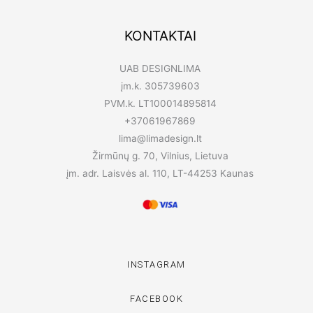
KONTAKTAI
UAB DESIGNLIMA
įm.k. 305739603
PVM.k. LT100014895814
+37061967869
lima@limadesign.lt
Žirmūnų g. 70, Vilnius, Lietuva
įm. adr. Laisvės al. 110, LT-44253 Kaunas
INSTAGRAM
FACEBOOK