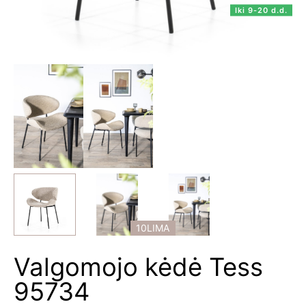
Iki 9-20 d.d.
10LIMA
Valgomojo kėdė Tess
95734