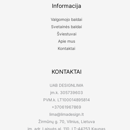
Informacija
Valgomojo baldai
Svetainės baldai
Šviestuvai
Apie mus
Kontaktai
KONTAKTAI
UAB DESIGNLIMA
įm.k. 305739603
PVM.k. LT100014895814
+37061967869
lima@limadesign.lt
Žirmūnų g. 70, Vilnius, Lietuva
įm. adr. Laisvės al. 110, LT-44253 Kaunas