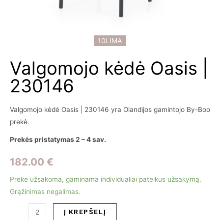
10LIMA
Valgomojo kėdė Oasis |
230146
Valgomojo kėdė Oasis | 230146 yra Olandijos gamintojo By-Boo
prekė.
Prekės pristatymas 2 – 4 sav.
182.00
€
Prekė užsakoma, gaminama individualiai pateikus užsakymą.
Grąžinimas negalimas.
produkto
Į KREPŠELĮ