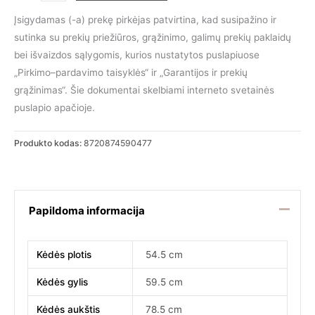
kiekis:
Valgomojo
Įsigydamas (-a) prekę pirkėjas patvirtina, kad susipažino ir
kėdė
sutinka su prekių priežiūros, grąžinimo, galimų prekių paklaidų
Oasis
bei išvaizdos sąlygomis, kurios nustatytos puslapiuose
|
„Pirkimo–pardavimo taisyklės“ ir „Garantijos ir prekių
230146
grąžinimas“. Šie dokumentai skelbiami interneto svetainės
puslapio apačioje.
Produkto kodas:
8720874590477
Papildoma informacija
Kėdės plotis
54.5 cm
Kėdės gylis
59.5 cm
Kėdės aukštis
78.5 cm