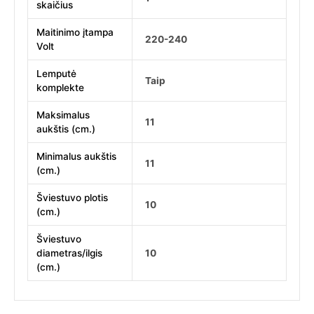
skaičius
Maitinimo įtampa
220-240
Volt
Lemputė
Taip
komplekte
Maksimalus
11
aukštis (cm.)
Minimalus aukštis
11
(cm.)
Šviestuvo plotis
10
(cm.)
Šviestuvo
diametras/ilgis
10
(cm.)