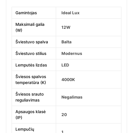
Gamintojas
Ideal Lux
Maksimali galia
12W
(W)
Šviestuvo spalva
Balta
Šviestuvo stilius
Modernus
Lemputės lizdas
LED
Šviesos spalvos
4000K
temperatūra (K)
Šviesos srauto
Negalimas
reguliavimas
Apsaugos klasė
20
(IP)
Lempučių
1