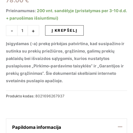
78.00
€
Prieinamumas:
200 vnt. sandėlyje (pristatymas per 3-10 d.d.
+ paruošimas išsiuntimui)
produkto
-
+
Į KREPŠELĮ
kiekis:
Taškinis
Įsigydamas (-a) prekę pirkėjas patvirtina, kad susipažino ir
šviestuvas
sutinka su prekių priežiūros, grąžinimo, galimų prekių
NOVA
paklaidų bei išvaizdos sąlygomis, kurios nustatytos
FI
puslapiuose „Pirkimo–pardavimo taisyklės“ ir „Garantijos ir
12W
prekių grąžinimas“. Šie dokumentai skelbiami interneto
4000K
svetainės puslapio apačioje.
WH,
267937
Produkto kodas:
8021696267937
Papildoma informacija