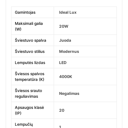
Gamintojas
Ideal Lux
Maksimali galia
20W
(W)
Šviestuvo spalva
Juoda
Šviestuvo stilius
Modernus
Lemputės lizdas
LED
Šviesos spalvos
4000K
temperatūra (K)
Šviesos srauto
Negalimas
reguliavimas
Apsaugos klasė
20
(IP)
Lempučių
1