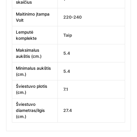
skaičius
Maitinimo įtampa
220-240
Volt
Lemputė
Taip
komplekte
Maksimalus
5.4
aukštis (cm.)
Minimalus aukštis
5.4
(cm.)
Šviestuvo plotis
7.1
(cm.)
Šviestuvo
diametras/ilgis
27.4
(cm.)