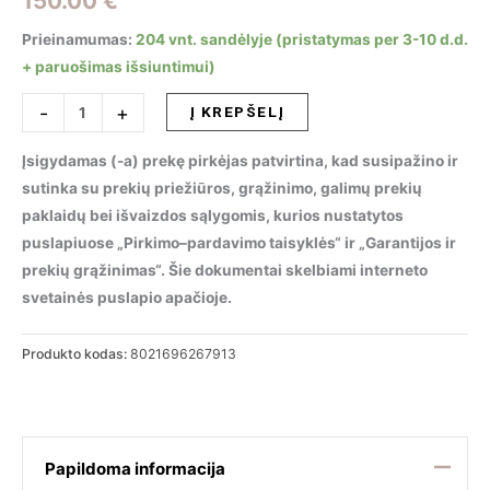
150.00
€
Prieinamumas:
204 vnt. sandėlyje (pristatymas per 3-10 d.d.
+ paruošimas išsiuntimui)
produkto
-
+
Į KREPŠELĮ
kiekis:
Taškinis
Įsigydamas (-a) prekę pirkėjas patvirtina, kad susipažino ir
šviestuvas
sutinka su prekių priežiūros, grąžinimo, galimų prekių
LIKA
paklaidų bei išvaizdos sąlygomis, kurios nustatytos
FI
puslapiuose „Pirkimo–pardavimo taisyklės“ ir „Garantijos ir
TRIMLESS
prekių grąžinimas“. Šie dokumentai skelbiami interneto
20W
svetainės puslapio apačioje.
4000K,
267913
Produkto kodas:
8021696267913
Papildoma informacija