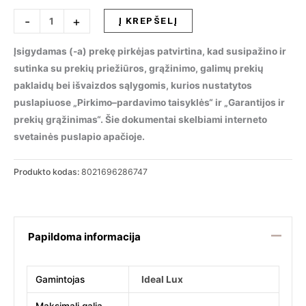
produkto
-
+
Į KREPŠELĮ
kiekis:
Stalinis
Įsigydamas (-a) prekę pirkėjas patvirtina, kad susipažino ir
šviestuvas
sutinka su prekių priežiūros, grąžinimo, galimų prekių
LOLITA
paklaidų bei išvaizdos sąlygomis, kurios nustatytos
TL
puslapiuose „Pirkimo–pardavimo taisyklės“ ir „Garantijos ir
COFFEE,
prekių grąžinimas“. Šie dokumentai skelbiami interneto
286747
svetainės puslapio apačioje.
Produkto kodas:
8021696286747
Papildoma informacija
Gamintojas
Ideal Lux