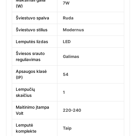
Maksimali galia
7W
(W)
Šviestuvo spalva
Ruda
Šviestuvo stilius
Modernus
Lemputės lizdas
LED
Šviesos srauto
Galimas
reguliavimas
Apsaugos klasė
54
(IP)
Lempučių
1
skaičius
Maitinimo įtampa
220-240
Volt
Lemputė
Taip
komplekte