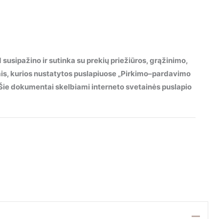
 susipažino ir sutinka su prekių priežiūros, grąžinimo,
mis, kurios nustatytos puslapiuose „Pirkimo–pardavimo
“. Šie dokumentai skelbiami interneto svetainės puslapio