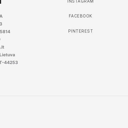
I
INSTAGRAM
MA
FACEBOOK
3
PINTEREST
95814
9
lt
 Lietuva
, LT-44253