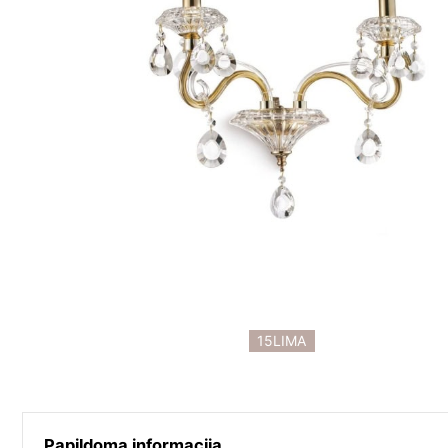
15LIMA
Papildoma informacija