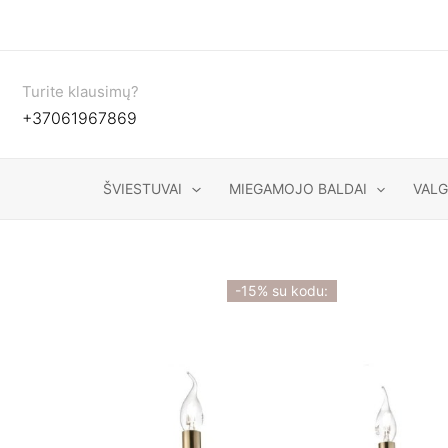
Pereiti
prie
turinio
Turite klausimų?
+37061967869
ŠVIESTUVAI
MIEGAMOJO BALDAI
VAL
-15% su kodu: