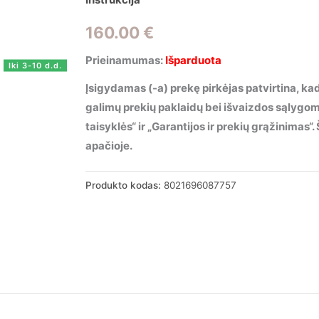
160.00
€
Prieinamumas:
Išparduota
Iki 3-10 d.d.
Įsigydamas (-a) prekę pirkėjas patvirtina, kad
galimų prekių paklaidų bei išvaizdos sąlygo
taisyklės“ ir „Garantijos ir prekių grąžinimas
apačioje.
Produkto kodas:
8021696087757