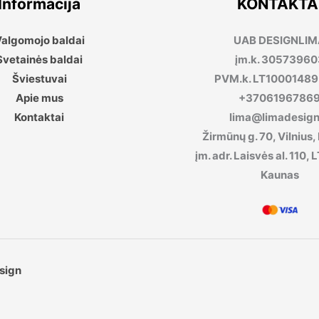
Informacija
KONTAKTA
algomojo baldai
UAB DESIGNLI
Svetainės baldai
įm.k. 30573960
Šviestuvai
PVM.k. LT1000148
Apie mus
+3706196786
Kontaktai
lima@limadesign.
Žirmūnų g. 70, Vilnius,
įm. adr. Laisvės al. 110
Kaunas
sign