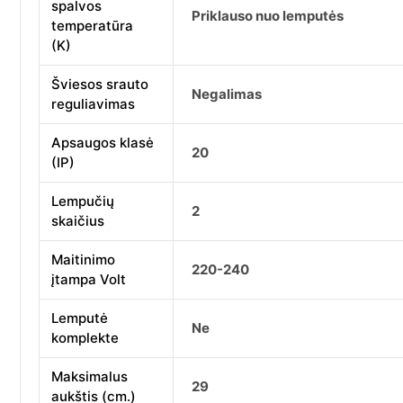
spalvos
Priklauso nuo lemputės
temperatūra
(K)
Šviesos srauto
Negalimas
reguliavimas
Apsaugos klasė
20
(IP)
Lempučių
2
skaičius
Maitinimo
220-240
įtampa Volt
Lemputė
Ne
komplekte
Maksimalus
29
aukštis (cm.)