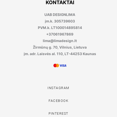
KONTAKTAI
UAB DESIGNLIMA
įm.k. 305739603
PVM.k. LT100014895814
+37061967869
lima@limadesign.lt
Žirmūnų g. 70, Vilnius, Lietuva
įm. adr. Laisvės al. 110, LT-44253 Kaunas
INSTAGRAM
FACEBOOK
PINTEREST