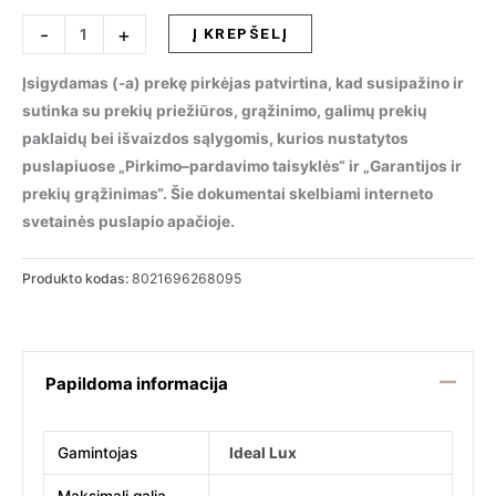
produkto
-
+
Į KREPŠELĮ
kiekis:
Sieninis
Įsigydamas (-a) prekę pirkėjas patvirtina, kad susipažino ir
šviestuvas
sutinka su prekių priežiūros, grąžinimo, galimų prekių
LINUS
paklaidų bei išvaizdos sąlygomis, kurios nustatytos
AP
puslapiuose „Pirkimo–pardavimo taisyklės“ ir „Garantijos ir
4000K
prekių grąžinimas“. Šie dokumentai skelbiami interneto
WH,
svetainės puslapio apačioje.
268095
Produkto kodas:
8021696268095
Papildoma informacija
Gamintojas
Ideal Lux