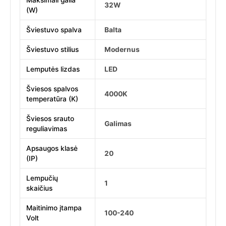
Maksimali galia
32W
(W)
Šviestuvo spalva
Balta
Šviestuvo stilius
Modernus
Lemputės lizdas
LED
Šviesos spalvos
4000K
temperatūra (K)
Šviesos srauto
Galimas
reguliavimas
Apsaugos klasė
20
(IP)
Lempučių
1
skaičius
Maitinimo įtampa
100-240
Volt