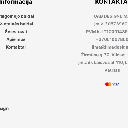
Informacija
KONTAKTA
algomojo baldai
UAB DESIGNLI
Svetainės baldai
įm.k. 30573960
Šviestuvai
PVM.k. LT1000148
Apie mus
+3706196786
Kontaktai
lima@limadesign.
Žirmūnų g. 70, Vilnius,
įm. adr. Laisvės al. 110
Kaunas
sign