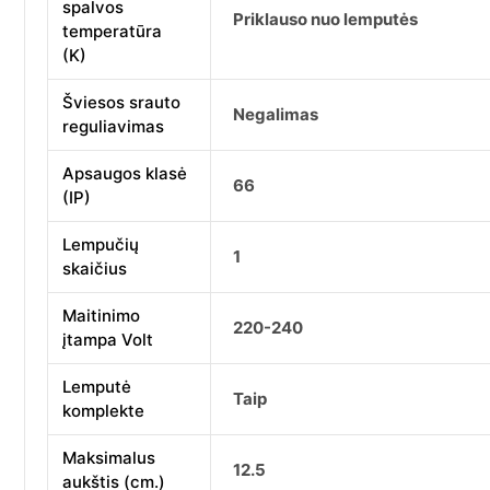
spalvos
Priklauso nuo lemputės
temperatūra
(K)
Šviesos srauto
Negalimas
reguliavimas
Apsaugos klasė
66
(IP)
Lempučių
1
skaičius
Maitinimo
220-240
įtampa Volt
Lemputė
Taip
komplekte
Maksimalus
12.5
aukštis (cm.)