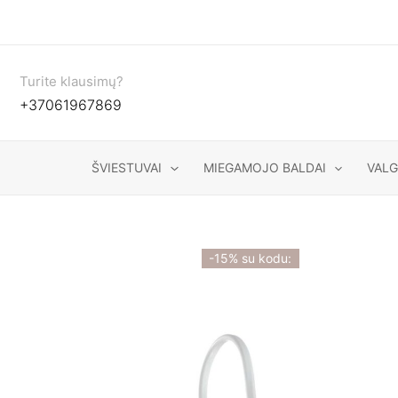
Pereiti
prie
turinio
Turite klausimų?
+37061967869
ŠVIESTUVAI
MIEGAMOJO BALDAI
VAL
-15% su kodu: