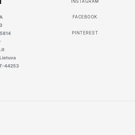
I
INSTAGRAM
MA
FACEBOOK
3
PINTEREST
95814
9
lt
 Lietuva
, LT-44253