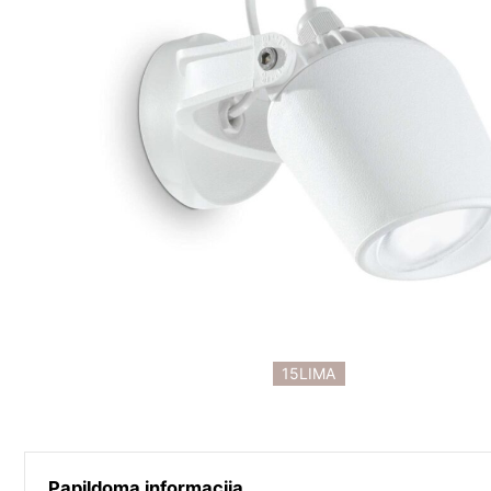
15LIMA
Papildoma informacija