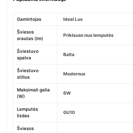
Gamintojas
Ideal Lux
Šviesos
Priklauso nuo lemputės
srautas (lm)
Šviestuvo
Balta
spalva
Šviestuvo
Modernus
stilius
Maksimali galia
6W
(W)
Lemputės
GU10
lizdas
Šviesos