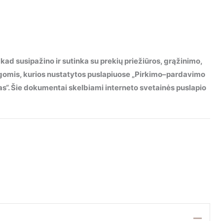
 kad susipažino ir sutinka su prekių priežiūros, grąžinimo,
ygomis, kurios nustatytos puslapiuose „Pirkimo–pardavimo
imas“. Šie dokumentai skelbiami interneto svetainės puslapio