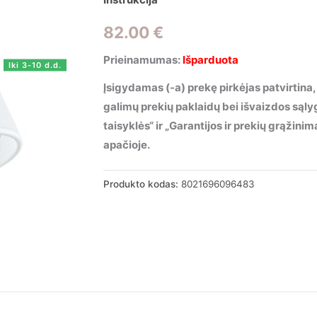
82.00
€
Prieinamumas:
Išparduota
Iki 3-10 d.d.
Įsigydamas (-a) prekę pirkėjas patvirtina,
galimų prekių paklaidų bei išvaizdos sąl
taisyklės“ ir „Garantijos ir prekių grąžin
apačioje.
Produkto kodas:
8021696096483