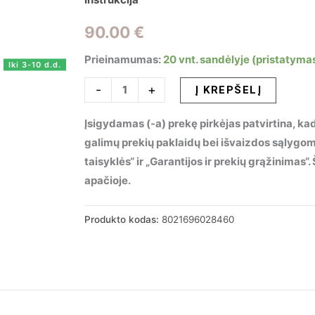
90.00
€
Prieinamumas:
20 vnt. sandėlyje (pristatymas
Iki 3-10 d.d.
produkto
-
+
Į KREPŠELĮ
kiekis:
Įsigydamas (-a) prekę pirkėjas patvirtina, kad
Sieninis
galimų prekių paklaidų bei išvaizdos sąlygo
šviestuvas
taisyklės“ ir „Garantijos ir prekių grąžinimas
CORTE
apačioje.
AP2
BIANCO,
028460
Produkto kodas:
8021696028460