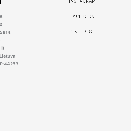
I
INSTAGRAM
MA
FACEBOOK
3
PINTEREST
95814
9
lt
 Lietuva
, LT-44253