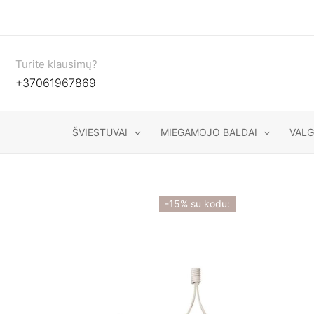
Pereiti
prie
turinio
Turite klausimų?
+37061967869
ŠVIESTUVAI
MIEGAMOJO BALDAI
VAL
-15% su kodu: