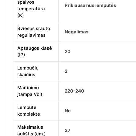
spalvos
Priklauso nuo lemputės
temperatūra
(K)
Šviesos srauto
Negalimas
reguliavimas
Apsaugos klasė
20
(IP)
Lempučių
2
skaičius
Maitinimo
220-240
įtampa Volt
Lemputė
Ne
komplekte
Maksimalus
37
aukštis (cm.)