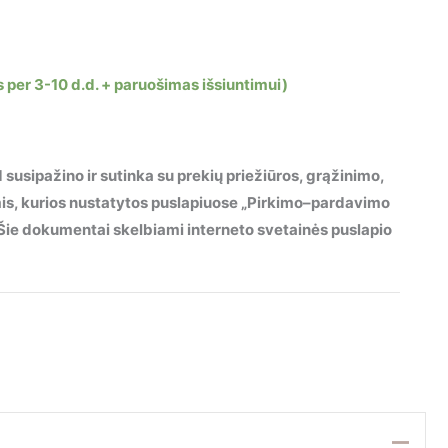
 per 3-10 d.d. + paruošimas išsiuntimui)
 susipažino ir sutinka su prekių priežiūros, grąžinimo,
mis, kurios nustatytos puslapiuose „Pirkimo–pardavimo
“. Šie dokumentai skelbiami interneto svetainės puslapio