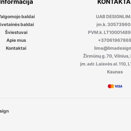
Informacija
KONTAKTA
algomojo baldai
UAB DESIGNLI
Svetainės baldai
įm.k. 30573960
Šviestuvai
PVM.k. LT1000148
Apie mus
+3706196786
Kontaktai
lima@limadesign.
Žirmūnų g. 70, Vilnius,
įm. adr. Laisvės al. 110
Kaunas
sign