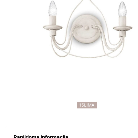
15LIMA
Papildoma informacija