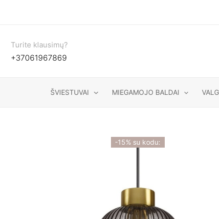
Pereiti
prie
turinio
Turite klausimų?
+37061967869
ŠVIESTUVAI
MIEGAMOJO BALDAI
VAL
-15% su kodu: