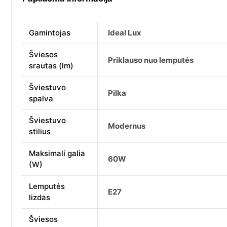
Gamintojas
Ideal Lux
Šviesos
Priklauso nuo lemputės
srautas (lm)
Šviestuvo
Pilka
spalva
Šviestuvo
Modernus
stilius
Maksimali galia
60W
(W)
Lemputės
E27
lizdas
Šviesos