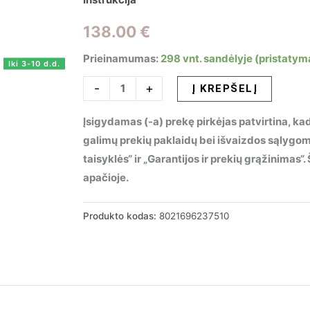
138.00
€
Prieinamumas:
298 vnt. sandėlyje (pristatym
Iki 3-10 d.d.
produkto
-
+
Į KREPŠELĮ
kiekis:
Įsigydamas (-a) prekę pirkėjas patvirtina, kad
Pakabinamas
galimų prekių paklaidų bei išvaizdos sąlygo
šviestuvas
taisyklės“ ir „Garantijos ir prekių grąžinimas
MINT-
apačioje.
3
SP1
FUME,
Produkto kodas:
8021696237510
237510