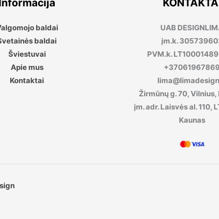
Informacija
KONTAKTA
algomojo baldai
UAB DESIGNLI
Svetainės baldai
įm.k. 30573960
Šviestuvai
PVM.k. LT1000148
Apie mus
+3706196786
Kontaktai
lima@limadesign.
Žirmūnų g. 70, Vilnius,
įm. adr. Laisvės al. 110
Kaunas
sign