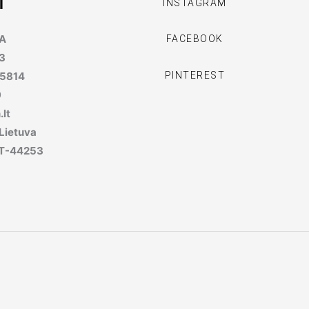
I
INSTAGRAM
MA
FACEBOOK
3
PINTEREST
95814
9
lt
 Lietuva
, LT-44253