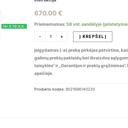
670.00
€
Prieinamumas:
58 vnt. sandėlyje (pristatyma
Iki 3-10 d.d.
produkto
-
+
Į KREPŠELĮ
kiekis:
Įsigydamas (-a) prekę pirkėjas patvirtina, kad
Pakabinamas
galimų prekių paklaidų bei išvaizdos sąlygo
šviestuvas
taisyklės“ ir „Garantijos ir prekių grąžinimas
MAPA
apačioje.
PLUS
SP22,
140230
Produkto kodas:
8021696140230