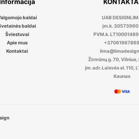
Informacija
KONTAKTA
algomojo baldai
UAB DESIGNLI
Svetainės baldai
įm.k. 30573960
Šviestuvai
PVM.k. LT1000148
Apie mus
+3706196786
Kontaktai
lima@limadesign.
Žirmūnų g. 70, Vilnius,
įm. adr. Laisvės al. 110
Kaunas
sign