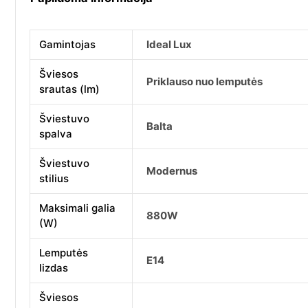
Gamintojas
Ideal Lux
Šviesos
Priklauso nuo lemputės
srautas (lm)
Šviestuvo
Balta
spalva
Šviestuvo
Modernus
stilius
Maksimali galia
880W
(W)
Lemputės
E14
lizdas
Šviesos