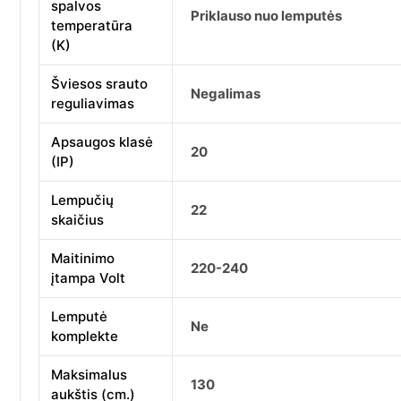
spalvos
Priklauso nuo lemputės
temperatūra
(K)
Šviesos srauto
Negalimas
reguliavimas
Apsaugos klasė
20
(IP)
Lempučių
22
skaičius
Maitinimo
220-240
įtampa Volt
Lemputė
Ne
komplekte
Maksimalus
130
aukštis (cm.)