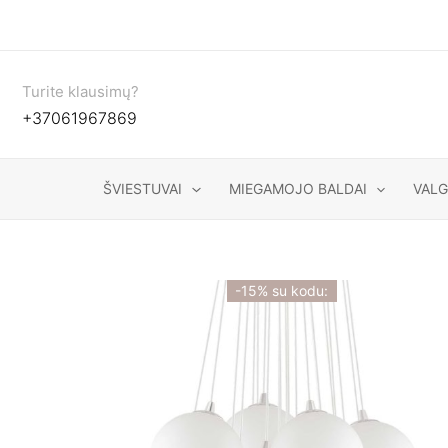
Pereiti
prie
turinio
Turite klausimų?
+37061967869
ŠVIESTUVAI
MIEGAMOJO BALDAI
VAL
-15% su kodu: