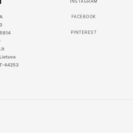
I
INSTAGRAM
MA
FACEBOOK
3
PINTEREST
95814
9
lt
 Lietuva
, LT-44253