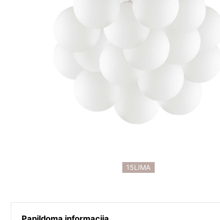
15LIMA
Papildoma informacija