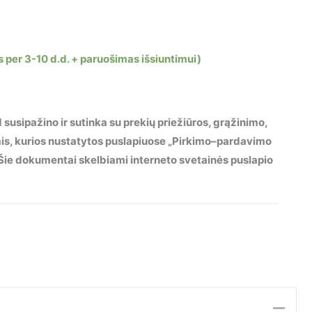
s per 3-10 d.d. + paruošimas išsiuntimui)
 susipažino ir sutinka su prekių priežiūros, grąžinimo,
mis, kurios nustatytos puslapiuose „Pirkimo–pardavimo
“. Šie dokumentai skelbiami interneto svetainės puslapio