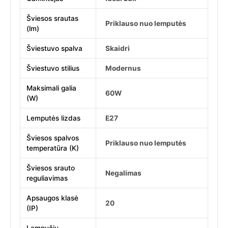
Šviesos srautas
Priklauso nuo lemputės
(lm)
Šviestuvo spalva
Skaidri
Šviestuvo stilius
Modernus
Maksimali galia
60W
(W)
Lemputės lizdas
E27
Šviesos spalvos
Priklauso nuo lemputės
temperatūra (K)
Šviesos srauto
Negalimas
reguliavimas
Apsaugos klasė
20
(IP)