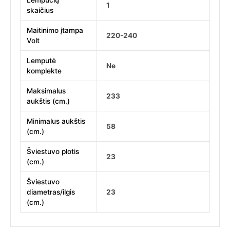
Lempučių
1
skaičius
Maitinimo įtampa
220-240
Volt
Lemputė
Ne
komplekte
Maksimalus
233
aukštis (cm.)
Minimalus aukštis
58
(cm.)
Šviestuvo plotis
23
(cm.)
Šviestuvo
diametras/ilgis
23
(cm.)