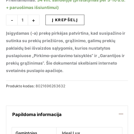
Prieinamumas:
34 vnt. sandėlyje (pristatymas per 3-10 d.d.
+ paruošimas išsiuntimui)
produkto
-
+
Į KREPŠELĮ
kiekis:
Pakabinamas
Įsigydamas (-a) prekę pirkėjas patvirtina, kad susipažino ir
šviestuvas
sutinka su prekių priežiūros, grąžinimo, galimų prekių
LORD
paklaidų bei išvaizdos sąlygomis, kurios nustatytos
SP1
puslapiuose „Pirkimo–pardavimo taisyklės“ ir „Garantijos ir
TRASPARENTE,
prekių grąžinimas“. Šie dokumentai skelbiami interneto
263632
svetainės puslapio apačioje.
Produkto kodas:
8021696263632
Papildoma informacija
Gamintojas
Ideal Lux