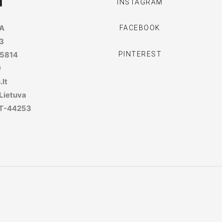
I
INSTAGRAM
MA
FACEBOOK
3
PINTEREST
95814
9
lt
 Lietuva
, LT-44253