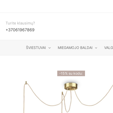
Pereiti
prie
turinio
Turite klausimų?
+37061967869
ŠVIESTUVAI
MIEGAMOJO BALDAI
VAL
-15% su kodu: