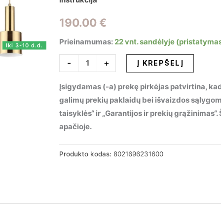
190.00
€
Prieinamumas:
22 vnt. sandėlyje (pristatymas
Iki 3-10 d.d.
produkto
-
+
Į KREPŠELĮ
kiekis:
Įsigydamas (-a) prekę pirkėjas patvirtina, kad
Pakabinamas
galimų prekių paklaidų bei išvaizdos sąlygo
šviestuvas
taisyklės“ ir „Garantijos ir prekių grąžinimas
HOLLY
apačioje.
SP3
OTTONE,
231600
Produkto kodas:
8021696231600