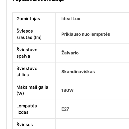
Gamintojas
Ideal Lux
Šviesos
Priklauso nuo lemputės
srautas (lm)
Šviestuvo
Žalvario
spalva
Šviestuvo
Skandinaviškas
stilius
Maksimali galia
180W
(W)
Lemputės
E27
lizdas
Šviesos