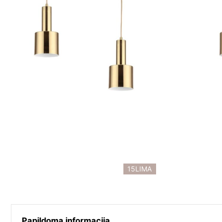
15LIMA
Papildoma informacija