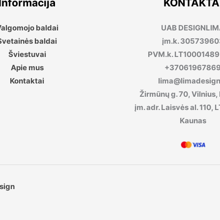
Informacija
KONTAKTA
algomojo baldai
UAB DESIGNLI
Svetainės baldai
įm.k. 30573960
Šviestuvai
PVM.k. LT1000148
Apie mus
+3706196786
Kontaktai
lima@limadesign.
Žirmūnų g. 70, Vilnius,
įm. adr. Laisvės al. 110
Kaunas
sign