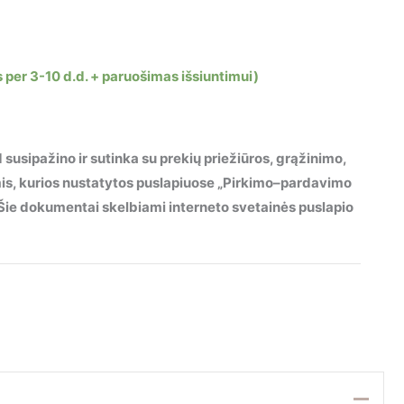
 per 3-10 d.d. + paruošimas išsiuntimui)
 susipažino ir sutinka su prekių priežiūros, grąžinimo,
mis, kurios nustatytos puslapiuose „Pirkimo–pardavimo
“. Šie dokumentai skelbiami interneto svetainės puslapio