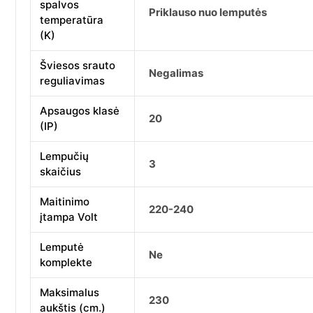
spalvos
Priklauso nuo lemputės
temperatūra
(K)
Šviesos srauto
Negalimas
reguliavimas
Apsaugos klasė
20
(IP)
Lempučių
3
skaičius
Maitinimo
220-240
įtampa Volt
Lemputė
Ne
komplekte
Maksimalus
230
aukštis (cm.)