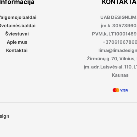
Informacija
KONTAKTA
algomojo baldai
UAB DESIGNLI
Svetainės baldai
įm.k. 30573960
Šviestuvai
PVM.k. LT1000148
Apie mus
+3706196786
Kontaktai
lima@limadesign.
Žirmūnų g. 70, Vilnius,
įm. adr. Laisvės al. 110
Kaunas
sign