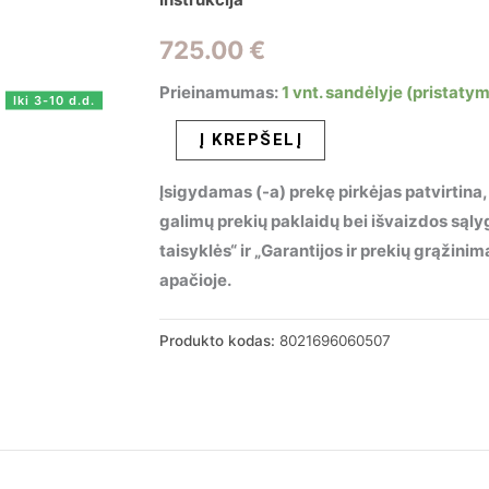
725.00
€
Prieinamumas:
1 vnt. sandėlyje (pristaty
Iki 3-10 d.d.
produkto
Į KREPŠELĮ
kiekis:
Įsigydamas (-a) prekę pirkėjas patvirtina,
Pakabinamas
galimų prekių paklaidų bei išvaizdos sąl
šviestuvas
taisyklės“ ir „Garantijos ir prekių grąžin
GIOCONDA
apačioje.
SP6
ORO,
060507
Produkto kodas:
8021696060507