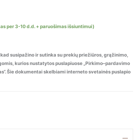
mas per 3-10 d.d. + paruošimas išsiuntimui)
 kad susipažino ir sutinka su prekių priežiūros, grąžinimo,
ygomis, kurios nustatytos puslapiuose „Pirkimo–pardavimo
imas“. Šie dokumentai skelbiami interneto svetainės puslapio