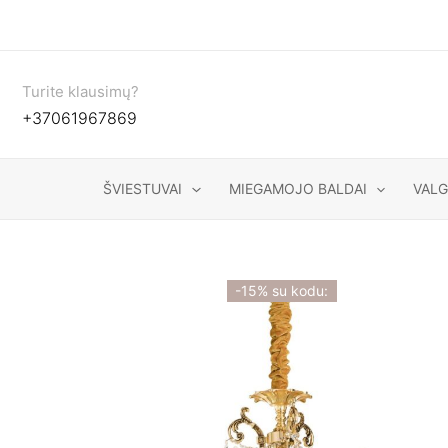
Pereiti
prie
turinio
Turite klausimų?
+37061967869
ŠVIESTUVAI
MIEGAMOJO BALDAI
VAL
-15% su kodu: