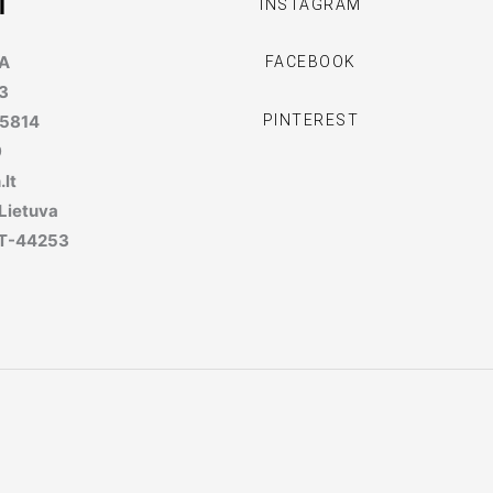
I
INSTAGRAM
MA
FACEBOOK
3
PINTEREST
95814
9
lt
 Lietuva
, LT-44253