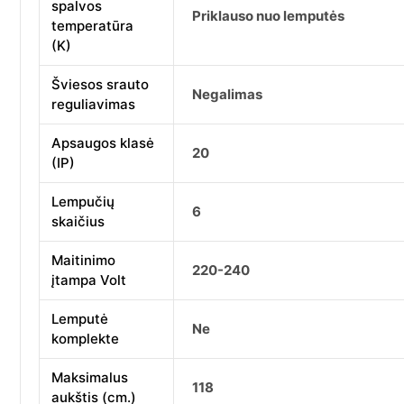
spalvos
Priklauso nuo lemputės
temperatūra
(K)
Šviesos srauto
Negalimas
reguliavimas
Apsaugos klasė
20
(IP)
Lempučių
6
skaičius
Maitinimo
220-240
įtampa Volt
Lemputė
Ne
komplekte
Maksimalus
118
aukštis (cm.)