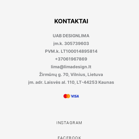
KONTAKTAI
UAB DESIGNLIMA
įm.k. 305739603
PVM.k. LT100014895814
+37061967869
lima@limadesign.lt
Žirmūnų g. 70, Vilnius, Lietuva
įm. adr. Laisvės al. 110, LT-44253 Kaunas
INSTAGRAM
FACEBOOK