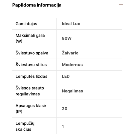
Papildoma informacija
Gamintojas
Ideal Lux
Maksimali galia
80W
(W)
Šviestuvo spalva
Žalvario
Šviestuvo stilius
Modernus
Lemputės lizdas
LED
Šviesos srauto
Negalimas
reguliavimas
Apsaugos klasė
20
(IP)
Lempučių
1
skaičius