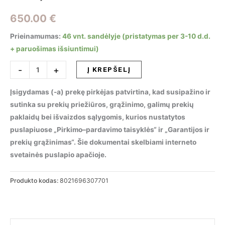
650.00
€
Prieinamumas:
46 vnt. sandėlyje (pristatymas per 3-10 d.d.
+ paruošimas išsiuntimui)
produkto
-
+
Į KREPŠELĮ
kiekis:
Pakabinamas
Įsigydamas (-a) prekę pirkėjas patvirtina, kad susipažino ir
šviestuvas
sutinka su prekių priežiūros, grąžinimo, galimų prekių
GEMINI
paklaidų bei išvaizdos sąlygomis, kurios nustatytos
SP
puslapiuose „Pirkimo–pardavimo taisyklės“ ir „Garantijos ir
D105
prekių grąžinimas“. Šie dokumentai skelbiami interneto
ON-
svetainės puslapio apačioje.
OFF
OTTONE,
Produkto kodas:
8021696307701
307701