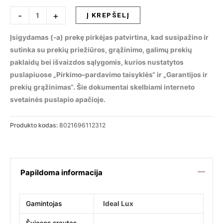
produkto
-
+
Į KREPŠELĮ
kiekis:
Pakabinamas
Įsigydamas (-a) prekę pirkėjas patvirtina, kad susipažino ir
šviestuvas
sutinka su prekių priežiūros, grąžinimo, galimų prekių
BISTRO
paklaidų bei išvaizdos sąlygomis, kurios nustatytos
SP1
puslapiuose „Pirkimo–pardavimo taisyklės“ ir „Garantijos ir
SQUARE
prekių grąžinimas“. Šie dokumentai skelbiami interneto
FUME,
svetainės puslapio apačioje.
112312
Produkto kodas:
8021696112312
Papildoma informacija
Gamintojas
Ideal Lux