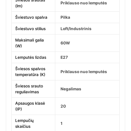
Šviesos srautas
Priklauso nuo lemputės
(lm)
Šviestuvo spalva
Pilka
Šviestuvo stilius
Loft/Industrinis
Maksimali galia
60W
(W)
Lemputės lizdas
E27
Šviesos spalvos
Priklauso nuo lemputės
temperatūra (K)
Šviesos srauto
Negalimas
reguliavimas
Apsaugos klasė
20
(IP)
Lempučių
1
skaičius