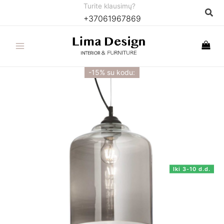
Pereiti
Turite klausimų?
Paie
+37061967869
prie
turinio
-15% su kodu:
Iki 3-10 d.d.