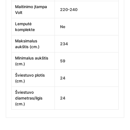
Maitinimo įtampa
220-240
Volt
Lemputė
Ne
komplekte
Maksimalus
234
aukštis (cm.)
Minimalus aukštis
59
(cm.)
Šviestuvo plotis
24
(cm.)
Šviestuvo
diametras/ilgis
24
(cm.)