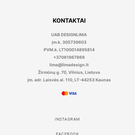
KONTAKTAI
UAB DESIGNLIMA
įm.k. 305739603
PVM.k. LT100014895814
+37061967869
lima@limadesign.lt
Žirmūnų g. 70, Vilnius, Lietuva
įm. adr. Laisvės al. 110, LT-44253 Kaunas
INSTAGRAM
FACEBOOK