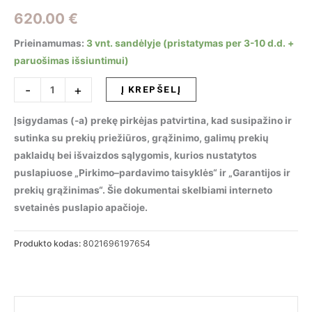
620.00
€
Prieinamumas:
3 vnt. sandėlyje (pristatymas per 3-10 d.d. +
paruošimas išsiuntimui)
produkto
-
+
Į KREPŠELĮ
kiekis:
Pakabinamas
Įsigydamas (-a) prekę pirkėjas patvirtina, kad susipažino ir
šviestuvas
sutinka su prekių priežiūros, grąžinimo, galimų prekių
AUDI-
paklaidų bei išvaizdos sąlygomis, kurios nustatytos
80
puslapiuose „Pirkimo–pardavimo taisyklės“ ir „Garantijos ir
SP8
prekių grąžinimas“. Šie dokumentai skelbiami interneto
FUME,
svetainės puslapio apačioje.
197654
Produkto kodas:
8021696197654