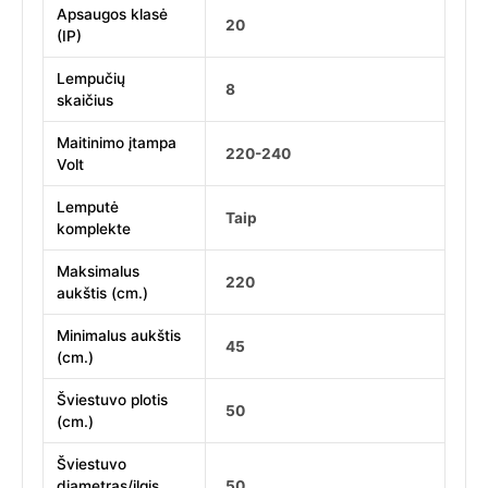
Apsaugos klasė
20
(IP)
Lempučių
8
skaičius
Maitinimo įtampa
220-240
Volt
Lemputė
Taip
komplekte
Maksimalus
220
aukštis (cm.)
Minimalus aukštis
45
(cm.)
Šviestuvo plotis
50
(cm.)
Šviestuvo
diametras/ilgis
50