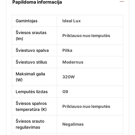
Papildoma informacija
Gamintojas
Ideal Lux
Šviesos srautas
Priklauso nuo lemputės
(lm)
Šviestuvo spalva
Pilka
Šviestuvo stilius
Modernus
Maksimali galia
320W
(W)
Lemputės lizdas
G9
Šviesos spalvos
Priklauso nuo lemputės
temperatūra (K)
Šviesos srauto
Negalimas
reguliavimas