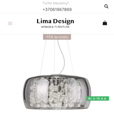
Pereiti
Turite klausimų?
Paie
+37061967869
prie
turinio
-15% su kodu:
Iki 3-10 d.d.