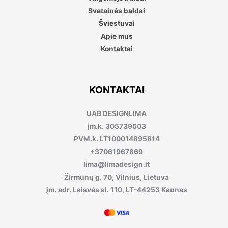
Svetainės baldai
Šviestuvai
Apie mus
Kontaktai
KONTAKTAI
UAB DESIGNLIMA
įm.k. 305739603
PVM.k. LT100014895814
+37061967869
lima@limadesign.lt
Žirmūnų g. 70, Vilnius, Lietuva
įm. adr. Laisvės al. 110, LT-44253 Kaunas