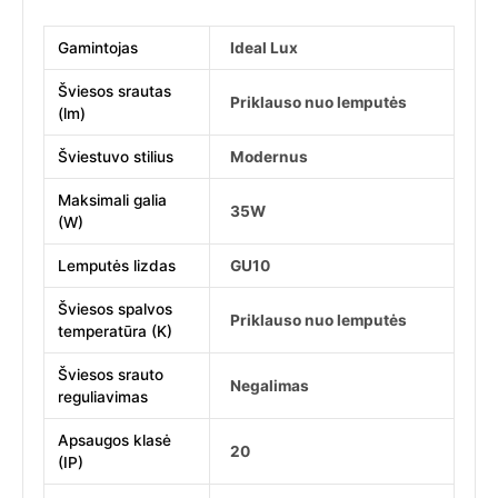
Gamintojas
Ideal Lux
Šviesos srautas
Priklauso nuo lemputės
(lm)
Šviestuvo stilius
Modernus
Maksimali galia
35W
(W)
Lemputės lizdas
GU10
Šviesos spalvos
Priklauso nuo lemputės
temperatūra (K)
Šviesos srauto
Negalimas
reguliavimas
Apsaugos klasė
20
(IP)