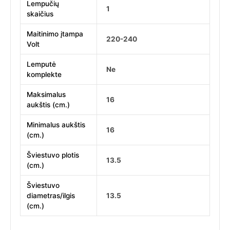
Lempučių
1
skaičius
Maitinimo įtampa
220-240
Volt
Lemputė
Ne
komplekte
Maksimalus
16
aukštis (cm.)
Minimalus aukštis
16
(cm.)
Šviestuvo plotis
13.5
(cm.)
Šviestuvo
diametras/ilgis
13.5
(cm.)