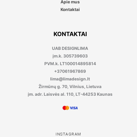
Apie mus
Kontaktai
KONTAKTAI
UAB DESIGNLIMA
įm.k. 305739603
PVM.k. LT100014895814
+37061967869
lima@limadesign.lt
Žirmūnų g. 70, Vilnius, Lietuva
įm. adr. Laisvės al. 110, LT-44253 Kaunas
INSTAGRAM