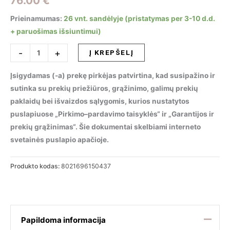
76.00
€
Prieinamumas:
26 vnt. sandėlyje (pristatymas per 3-10 d.d.
+ paruošimas išsiuntimui)
produkto
-
+
Į KREPŠELĮ
kiekis:
Lubinis
Įsigydamas (-a) prekę pirkėjas patvirtina, kad susipažino ir
šviestuvas
sutinka su prekių priežiūros, grąžinimo, galimų prekių
OAK
paklaidų bei išvaizdos sąlygomis, kurios nustatytos
PL1
puslapiuose „Pirkimo–pardavimo taisyklės“ ir „Garantijos ir
ROUND
prekių grąžinimas“. Šie dokumentai skelbiami interneto
CEMENTO,
svetainės puslapio apačioje.
150437
Produkto kodas:
8021696150437
Papildoma informacija