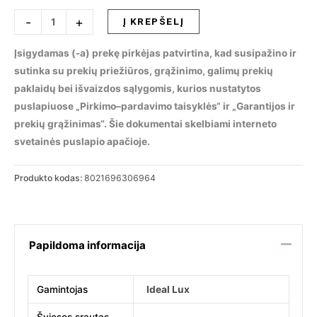
produkto
-
+
Į KREPŠELĮ
kiekis:
Lubinis
Įsigydamas (-a) prekę pirkėjas patvirtina, kad susipažino ir
šviestuvas
sutinka su prekių priežiūros, grąžinimo, galimų prekių
NINFEA
paklaidų bei išvaizdos sąlygomis, kurios nustatytos
PL3
puslapiuose „Pirkimo–pardavimo taisyklės“ ir „Garantijos ir
BIANCO,
prekių grąžinimas“. Šie dokumentai skelbiami interneto
306964
svetainės puslapio apačioje.
Produkto kodas:
8021696306964
Papildoma informacija
Gamintojas
Ideal Lux