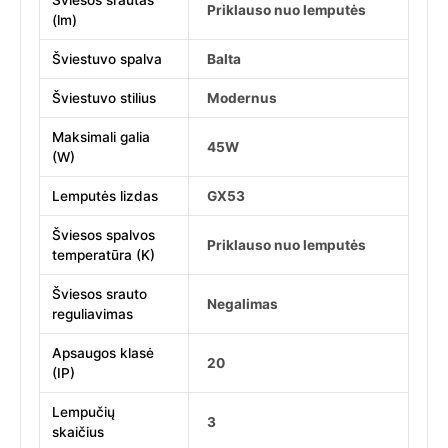
Šviesos srautas
Priklauso nuo lemputės
(lm)
Šviestuvo spalva
Balta
Šviestuvo stilius
Modernus
Maksimali galia
45W
(W)
Lemputės lizdas
GX53
Šviesos spalvos
Priklauso nuo lemputės
temperatūra (K)
Šviesos srauto
Negalimas
reguliavimas
Apsaugos klasė
20
(IP)
Lempučių
3
skaičius