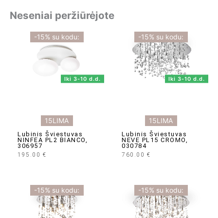
Neseniai peržiūrėjote
-15% su kodu:
-15% su kodu:
Iki 3-10 d.d.
Iki 3-10 d.d.
15LIMA
15LIMA
Lubinis Šviestuvas
Lubinis Šviestuvas
NINFEA PL2 BIANCO,
NEVE PL15 CROMO,
306957
030784
195.00
€
760.00
€
-15% su kodu:
-15% su kodu: