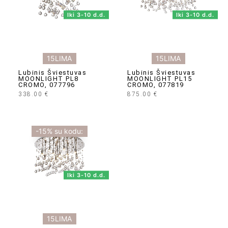
Iki 3-10 d.d.
Iki 3-10 d.d.
15LIMA
15LIMA
Lubinis Šviestuvas
Lubinis Šviestuvas
MOONLIGHT PL8
MOONLIGHT PL15
CROMO, 077796
CROMO, 077819
338.00
€
875.00
€
-15% su kodu:
Iki 3-10 d.d.
15LIMA