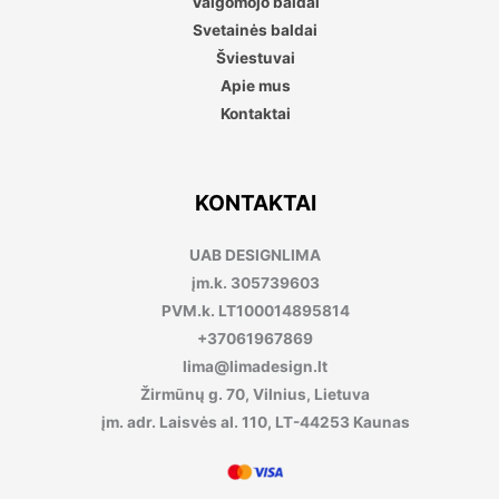
Valgomojo baldai
Svetainės baldai
Šviestuvai
Apie mus
Kontaktai
KONTAKTAI
UAB DESIGNLIMA
įm.k. 305739603
PVM.k. LT100014895814
+37061967869
lima@limadesign.lt
Žirmūnų g. 70, Vilnius, Lietuva
įm. adr. Laisvės al. 110, LT-44253 Kaunas