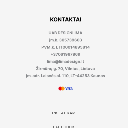
KONTAKTAI
UAB DESIGNLIMA
įm.k. 305739603
PVM.k. LT100014895814
+37061967869
lima@limadesign.lt
Žirmūnų g. 70, Vilnius, Lietuva
įm. adr. Laisvės al. 110, LT-44253 Kaunas
INSTAGRAM
FACEBOOK