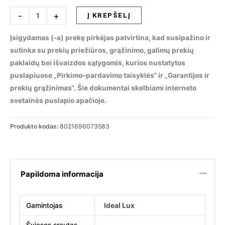
produkto
-
+
Į KREPŠELĮ
kiekis:
Lubinis
Įsigydamas (-a) prekę pirkėjas patvirtina, kad susipažino ir
šviestuvas
sutinka su prekių priežiūros, grąžinimo, galimų prekių
MOUSE
paklaidų bei išvaizdos sąlygomis, kurios nustatytos
PL4
puslapiuose „Pirkimo–pardavimo taisyklės“ ir „Garantijos ir
BIANCO,
prekių grąžinimas“. Šie dokumentai skelbiami interneto
073583
svetainės puslapio apačioje.
Produkto kodas:
8021696073583
Papildoma informacija
Gamintojas
Ideal Lux