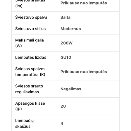
Šviesos srautas
Priklauso nuo lemputės
(lm)
Šviestuvo spalva
Balta
Šviestuvo stilius
Modernus
Maksimali galia
200W
(W)
Lemputės lizdas
GU10
Šviesos spalvos
Priklauso nuo lemputės
temperatūra (K)
Šviesos srauto
Negalimas
reguliavimas
Apsaugos klasė
20
(IP)
Lempučių
4
skaičius