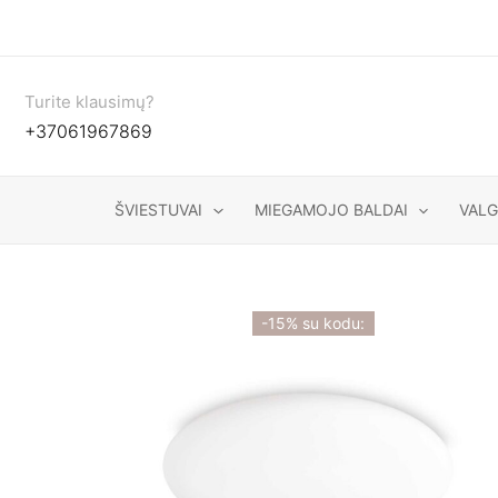
Pereiti
prie
turinio
Turite klausimų?
+37061967869
ŠVIESTUVAI
MIEGAMOJO BALDAI
VAL
-15% su kodu: