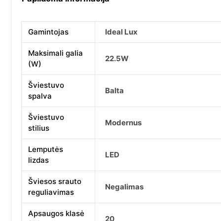
Gamintojas
Ideal Lux
Maksimali galia
22.5W
(W)
Šviestuvo
Balta
spalva
Šviestuvo
Modernus
stilius
Lemputės
LED
lizdas
Šviesos srauto
Negalimas
reguliavimas
Apsaugos klasė
20