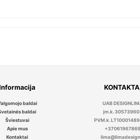
Informacija
KONTAKTA
algomojo baldai
UAB DESIGNLI
Svetainės baldai
įm.k. 30573960
Šviestuvai
PVM.k. LT1000148
Apie mus
+3706196786
Kontaktai
lima@limadesign.