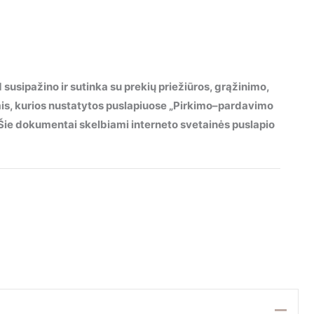
 susipažino ir sutinka su prekių priežiūros, grąžinimo,
mis, kurios nustatytos puslapiuose „Pirkimo–pardavimo
“. Šie dokumentai skelbiami interneto svetainės puslapio