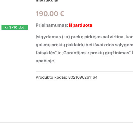
190.00
€
Prieinamumas:
Išparduota
Iki 3-10 d.d.
Įsigydamas (-a) prekę pirkėjas patvirtina, kad
galimų prekių paklaidų bei išvaizdos sąlygo
taisyklės“ ir „Garantijos ir prekių grąžinimas
apačioje.
Produkto kodas:
8021696261164