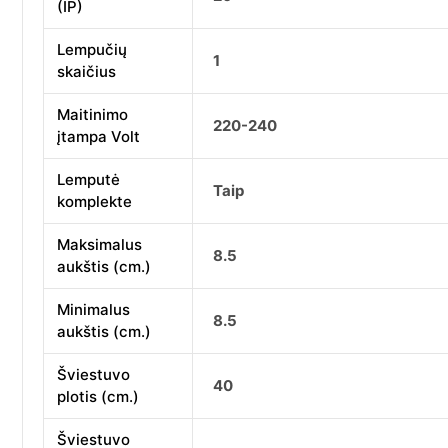
(IP)
Lempučių
1
skaičius
Maitinimo
220-240
įtampa Volt
Lemputė
Taip
komplekte
Maksimalus
8.5
aukštis (cm.)
Minimalus
8.5
aukštis (cm.)
Šviestuvo
40
plotis (cm.)
Šviestuvo