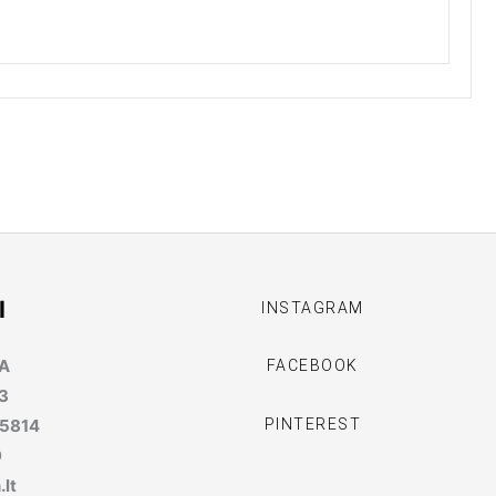
I
INSTAGRAM
MA
FACEBOOK
3
PINTEREST
95814
9
lt