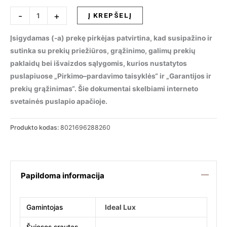
produkto
-
+
Į KREPŠELĮ
kiekis:
Lubinis
Įsigydamas (-a) prekę pirkėjas patvirtina, kad susipažino ir
šviestuvas
sutinka su prekių priežiūros, grąžinimo, galimų prekių
HERMES
paklaidų bei išvaizdos sąlygomis, kurios nustatytos
PL3
puslapiuose „Pirkimo–pardavimo taisyklės“ ir „Garantijos ir
D90
prekių grąžinimas“. Šie dokumentai skelbiami interneto
OTTONE,
svetainės puslapio apačioje.
288260
Produkto kodas:
8021696288260
Papildoma informacija
Gamintojas
Ideal Lux