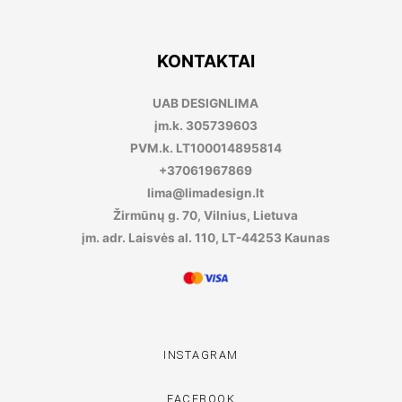
KONTAKTAI
UAB DESIGNLIMA
įm.k. 305739603
PVM.k. LT100014895814
+37061967869
lima@limadesign.lt
Žirmūnų g. 70, Vilnius, Lietuva
įm. adr. Laisvės al. 110, LT-44253 Kaunas
INSTAGRAM
FACEBOOK