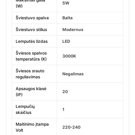
Maksimali galia
5W
(W)
Šviestuvo spalva
Balta
Šviestuvo stilius
Modernus
Lemputės lizdas
LED
Šviesos spalvos
3000K
temperatūra (K)
Šviesos srauto
Negalimas
reguliavimas
Apsaugos klasė
20
(IP)
Lempučių
1
skaičius
Maitinimo įtampa
220-240
Volt