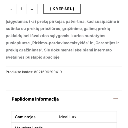
produkto
-
+
Į KREPŠELĮ
kiekis:
Lubinis
Įsigydamas (-a) prekę pirkėjas patvirtina, kad susipažino ir
šviestuvas
sutinka su prekių priežiūros, grąžinimo, galimų prekių
DOT
paklaidų bei išvaizdos sąlygomis, kurios nustatytos
PL
puslapiuose „Pirkimo–pardavimo taisyklės“ ir „Garantijos ir
ROUND
prekių grąžinimas“. Šie dokumentai skelbiami interneto
BIANCO
svetainės puslapio apačioje.
3000K,
299419
Produkto kodas:
8021696299419
Papildoma informacija
Gamintojas
Ideal Lux