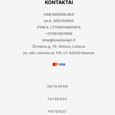
KONTAKTAI
UAB DESIGNLIMA
įm.k. 305739603
PVM.k. LT100014895814
+37061967869
lima@limadesign.lt
Žirmūnų g. 70, Vilnius, Lietuva
įm. adr. Laisvės al. 110, LT-44253 Kaunas
INSTAGRAM
FACEBOOK
PINTEREST