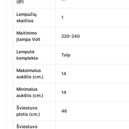
(IP)
Lempučių
1
skaičius
Maitinimo
220-240
įtampa Volt
Lemputė
Taip
komplekte
Maksimalus
14
aukštis (cm.)
Minimalus
14
aukštis (cm.)
Šviestuvo
46
plotis (cm.)
Šviestuvo