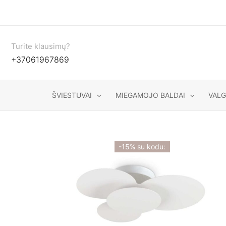
Pereiti
prie
turinio
Turite klausimų?
+37061967869
ŠVIESTUVAI
MIEGAMOJO BALDAI
VAL
-15% su kodu: