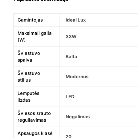
Gamintojas
Ideal Lux
Maksimali galia
33W
(W)
Šviestuvo
Balta
spalva
Šviestuvo
Modernus
stilius
Lemputės
LED
lizdas
Šviesos srauto
Negalimas
reguliavimas
Apsaugos klasė
20