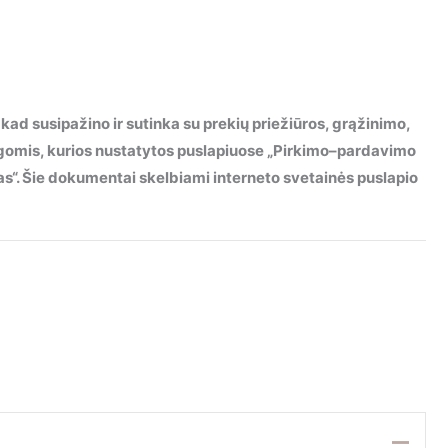
 kad susipažino ir sutinka su prekių priežiūros, grąžinimo,
ygomis, kurios nustatytos puslapiuose „Pirkimo–pardavimo
imas“. Šie dokumentai skelbiami interneto svetainės puslapio