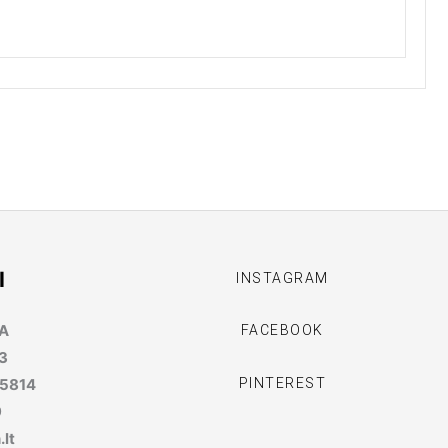
I
INSTAGRAM
MA
FACEBOOK
3
PINTEREST
95814
9
lt