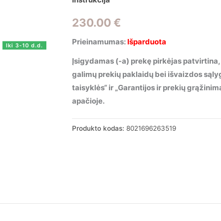
230.00
€
Prieinamumas:
Išparduota
Iki 3-10 d.d.
Įsigydamas (-a) prekę pirkėjas patvirtina,
galimų prekių paklaidų bei išvaizdos sąl
taisyklės“ ir „Garantijos ir prekių grąžin
apačioje.
Produkto kodas:
8021696263519