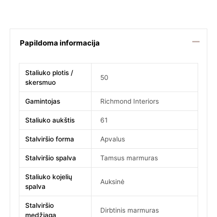
Papildoma informacija
Staliuko plotis /
50
skersmuo
Gamintojas
Richmond Interiors
Staliuko aukštis
61
Stalviršio forma
Apvalus
Stalviršio spalva
Tamsus marmuras
Staliuko kojelių
Auksinė
spalva
Stalviršio
Dirbtinis marmuras
medžiaga