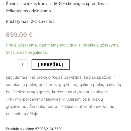
Šoninis staliukas Ironville 50Ø – skoningas sprendimas
ieškantiems originalumo.
Pristatymas: 2–5 savaitės.
659.00
€
Prekė užsakoma, gaminama individualiai pateikus užsakymą.
Grąžinimas negalimas.
produkto
Į KREPŠELĮ
kiekis:
Kavos
Įsigydamas (-a) prekę pirkėjas patvirtina, kad susipažino ir
staliukas
sutinka su prekių priežiūros, grąžinimo, galimų prekių paklaidų
RICHMOND
bei išvaizdos sąlygomis, kurios nustatytos puslapiuose
-
„Pirkimo–pardavimo taisyklės“ ir „Garantijos ir prekių
IRONVILLE
grąžinimas“. Šie dokumentai skelbiami interneto svetainės
puslapio apačioje.
Produkto kodas:
8720621605591