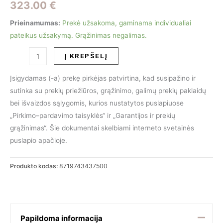
323.00
€
Prieinamumas:
Prekė užsakoma, gaminama individualiai
pateikus užsakymą. Grąžinimas negalimas.
produkto
Į KREPŠELĮ
kiekis:
Kavos
Įsigydamas (-a) prekę pirkėjas patvirtina, kad susipažino ir
staliukas
sutinka su prekių priežiūros, grąžinimo, galimų prekių paklaidų
Bunga
bei išvaizdos sąlygomis, kurios nustatytos puslapiuose
|
„Pirkimo–pardavimo taisyklės“ ir „Garantijos ir prekių
210039
grąžinimas“. Šie dokumentai skelbiami interneto svetainės
puslapio apačioje.
Produkto kodas:
8719743437500
Papildoma informacija