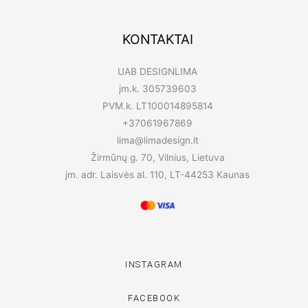
KONTAKTAI
UAB DESIGNLIMA
įm.k. 305739603
PVM.k. LT100014895814
+37061967869
lima@limadesign.lt
Žirmūnų g. 70, Vilnius, Lietuva
įm. adr. Laisvės al. 110, LT-44253 Kaunas
INSTAGRAM
FACEBOOK