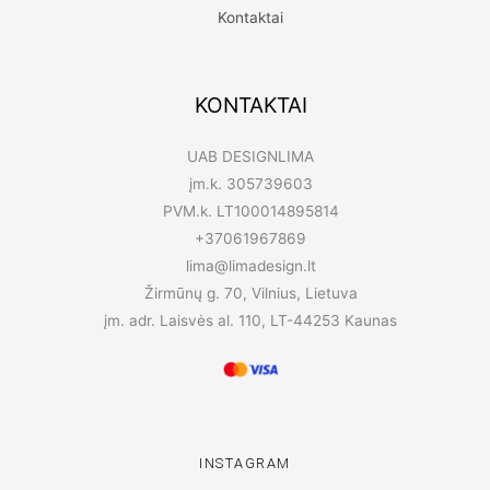
Kontaktai
KONTAKTAI
UAB DESIGNLIMA
įm.k. 305739603
PVM.k. LT100014895814
+37061967869
lima@limadesign.lt
Žirmūnų g. 70, Vilnius, Lietuva
įm. adr. Laisvės al. 110, LT-44253 Kaunas
INSTAGRAM