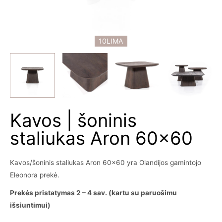
10LIMA
Kavos | šoninis
staliukas Aron 60×60
Kavos/šoninis staliukas Aron 60×60 yra Olandijos gamintojo
Eleonora prekė.
Prekės pristatymas 2 – 4 sav. (kartu su paruošimu
išsiuntimui)