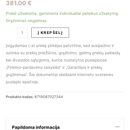
381.00
€
Prekė užsakoma, gaminama individualiai pateikus užsakymą.
Grąžinimas negalimas.
produkto
Į KREPŠELĮ
kiekis:
Kavos
Įsigydamas (-a) prekę pirkėjas patvirtina, kad susipažino ir
|
sutinka su prekių priežiūros, grąžinimo, galimų prekių paklaidų
šoninis
bei išvaizdos sąlygomis, kurios nustatytos puslapiuose
staliukas
„Pirkimo–pardavimo taisyklės“ ir „Garantijos ir prekių
Aron
grąžinimas“. Šie dokumentai skelbiami interneto svetainės
60x60
puslapio apačioje.
Produkto kodas:
8719087027344
Papildoma informacija