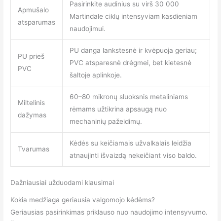
Pasirinkite audinius su virš 30 000
Apmušalo
Martindale ciklų intensyviam kasdieniam
atsparumas
naudojimui.
PU danga lankstesnė ir kvėpuoja geriau;
PU prieš
PVC atsparesnė drėgmei, bet kietesnė
PVC
šaltoje aplinkoje.
60–80 mikronų sluoksnis metaliniams
Miltelinis
rėmams užtikrina apsaugą nuo
dažymas
mechaninių pažeidimų.
Kėdės su keičiamais užvalkalais leidžia
Tvarumas
atnaujinti išvaizdą nekeičiant viso baldo.
Dažniausiai užduodami klausimai
Kokia medžiaga geriausia valgomojo kėdėms?
Geriausias pasirinkimas priklauso nuo naudojimo intensyvumo.