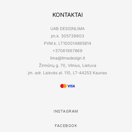
KONTAKTAI
UAB DESIGNLIMA
įm.k. 305739603
PVM.k. LT100014895814
+37061967869
lima@limadesign.lt
Žirmūnų g. 70, Vilnius, Lietuva
įm. adr. Laisvės al. 110, LT-44253 Kaunas
INSTAGRAM
FACEBOOK