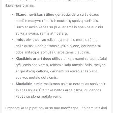
ilgalaikiais planais.
Skandinaviškas stilius
geriausiai dera su šviesaus
medžio masyvo rėmais ir neutralių spalvų audiniais.
Buko ar uosio kėdės su pilku ar smėlio spalvos audiniu
sukuria švarią, ramią atmosferą.
Industrinis stilius
reikalauja matinio metalo rėmų,
dažniausiai juodo ar tamsiai pilko plieno, derinamo su
odos imitacijos apmušalu arba tamsiu audiniu.
Klasikinis ar art deco stilius
tinka aksominiai apmušalai
ryškiomis spalvomis, tokiomis kaip tamsiai žalia, mėlyna
ar garstyčių geltona, derinami su aukso ar žalvario
spalvos metalo detalėmis.
Šiuolaikinis minimalizmas
palaiko neutralias spalvas ir
švarias linijas. Čia tinka baltos arba pilkos PU dangos
kėdės su plonu metalo rėmu.
Ergonomika taip pat priklauso nuo medžiagos. Pirkdami atskirai