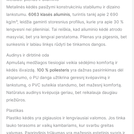
Metalinės kėdės pasižymi konstrukciniu stabilumu ir dizaino
lankstumu.
6063 klasės aliuminis
, turintis tankį apie 2 690
kg/m³, leidžia gaminti storesnius profilius, kurie yra apie 30 %
lengvesni nei plieniniai. Tai reiškia, kad aliuminio kėdė atrodo
masyviai, bet yra lengvai perstatomа. Plienas yra pigesnis, bet
sunkesnis ir labiau linkęs rūdyti be tinkamos dangos.
Audinys ir dirbtinė oda
Apmušalų medžiagos tiesiogiai veikia sėdėjimo komfortą ir
kėdės išvaizdą.
100 % poliesteris
yra dažnas pasirinkimas dėl
atsparumo, o PU danga užtikrina geresnį kvėpavimą ir
lankstumą, o PVC suteikia standumo, bet mažesnį komfortą.
Natūralus audinys kvėpuoja geriau, bet reikalauja daugiau
priežiūros.
Plastikas
Plastiko kėdės yra pigiausios ir lengviausiai valomos. Jos tinka
lauko terasoms ar vaikų kambariams, kur svarbu greitas
valymas. Pagrindinis trūkumas yra mažesnis estetinis svoris ir