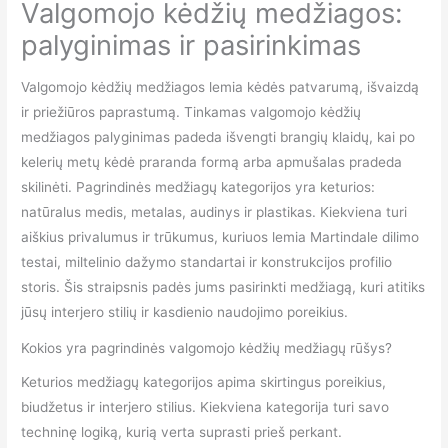
Valgomojo kėdžių medžiagos:
palyginimas ir pasirinkimas
Valgomojo kėdžių medžiagos lemia kėdės patvarumą, išvaizdą
ir priežiūros paprastumą. Tinkamas valgomojo kėdžių
medžiagos palyginimas padeda išvengti brangių klaidų, kai po
kelerių metų kėdė praranda formą arba apmušalas pradeda
skilinėti. Pagrindinės medžiagų kategorijos yra keturios:
natūralus medis, metalas, audinys ir plastikas. Kiekviena turi
aiškius privalumus ir trūkumus, kuriuos lemia Martindale dilimo
testai, miltelinio dažymo standartai ir konstrukcijos profilio
storis. Šis straipsnis padės jums pasirinkti medžiagą, kuri atitiks
jūsų interjero stilių ir kasdienio naudojimo poreikius.
Kokios yra pagrindinės valgomojo kėdžių medžiagų rūšys?
Keturios medžiagų kategorijos apima skirtingus poreikius,
biudžetus ir interjero stilius. Kiekviena kategorija turi savo
techninę logiką, kurią verta suprasti prieš perkant.