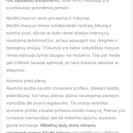
nuo silpniausio komponento
, todėl rėmo medžiaga yra
svarbiausias sprendimas perkant.
Medžio masyvo rėmo privalumai ir trūkumai
Medžio masyvo rėmas suteikia kėdei natūralų šiltumą ir
estetinį svorį. Ąžuolo ar buko rėmai atlaikys intensyvų
naudojimą dešimtmečius, jei bus apsaugoti nuo drėgmės ir
tiesioginių smūgių. Trūkumas yra kaina: kokybiškas masyvo
rėmas kainuoja žymiai daugiau nei metalinis. Taip pat medis
gali trūkinėti sausoje aplinkoje, jei nėra tinkamai lakuotas ar
aliejuotas.
Aliuminis prieš plieną
Aliuminis leidžia naudoti storesnius profilius, išlaikant kėdžio
praktiškumą, tuo tarpu plienas dažnai naudojamas plonesni
vamzdžiai dėl svorio reguliavimo. Tai svarbu estetikai:
storesnis profilis vizualiai primena medžio masyvą. Plienas yra
tvirtesnis mechaniškai, bet be miltelinio dažymo sluoksnio
greitai koroduoja.
Miltelinių dažų storis rėmams
rekomenduojamas 60–80 mikronų
ilgaamžiškumui užtikrinti.