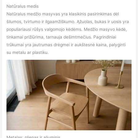
Natūralus medis
Natūralus medžio masyvas yra klasikinis pasirinkimas dėl
šilumos, tvirtumo ir ilgaamžiškumo. Ąžuolas, bukas ir uosis yra
populiariausi rūšys valgomojo kėdėms. Medžio masyvo kėdė,
tinkamai prižiūrima, tarnauja dešimtmečius. Pagrindiniai
trūkumai yra jautrumas drėgmei ir aukštesnė kaina, palyginti
su metalu ar plastiku.
Metalas: plienas ir aliuminis