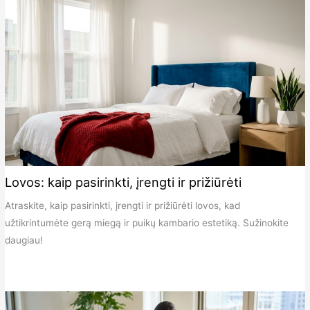
Lovos: kaip pasirinkti, įrengti ir prižiūrėti
Atraskite, kaip pasirinkti, įrengti ir prižiūrėti lovos, kad
užtikrintumėte gerą miegą ir puikų kambario estetiką. Sužinokite
daugiau!