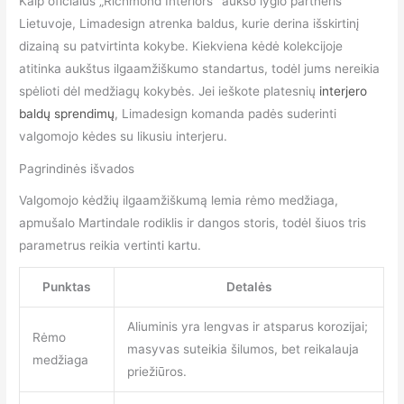
Kaip oficialus „Richmond Interiors" aukso lygio partneris
Lietuvoje, Limadesign atrenka baldus, kurie derina išskirtinį
dizainą su patvirtinta kokybe. Kiekviena kėdė kolekcijoje
atitinka aukštus ilgaamžiškumo standartus, todėl jums nereikia
spėlioti dėl medžiagų kokybės. Jei ieškote platesnių
interjero
baldų sprendimų
, Limadesign komanda padės suderinti
valgomojo kėdes su likusiu interjeru.
Pagrindinės išvados
Valgomojo kėdžių ilgaamžiškumą lemia rėmo medžiaga,
apmušalo Martindale rodiklis ir dangos storis, todėl šiuos tris
parametrus reikia vertinti kartu.
Punktas
Detalės
Aliuminis yra lengvas ir atsparus korozijai;
Rėmo
masyvas suteikia šilumos, bet reikalauja
medžiaga
priežiūros.