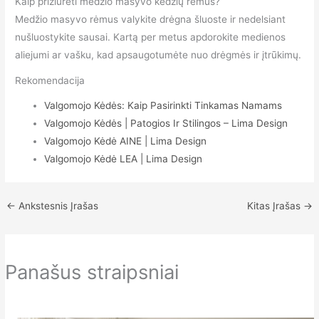
Kaip prižiūrėti medžio masyvo kėdžių rėmus?
Medžio masyvo rėmus valykite drėgna šluoste ir nedelsiant
nušluostykite sausai. Kartą per metus apdorokite medienos
aliejumi ar vašku, kad apsaugotumėte nuo drėgmės ir įtrūkimų.
Rekomendacija
Valgomojo Kėdės: Kaip Pasirinkti Tinkamas Namams
Valgomojo Kėdės | Patogios Ir Stilingos – Lima Design
Valgomojo Kėdė AINE | Lima Design
Valgomojo Kėdė LEA | Lima Design
←
Ankstesnis Įrašas
Kitas Įrašas
→
Panašus straipsniai