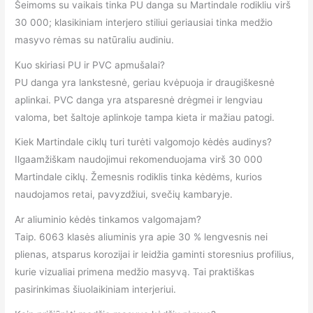
Šeimoms su vaikais tinka PU danga su Martindale rodikliu virš
30 000; klasikiniam interjero stiliui geriausiai tinka medžio
masyvo rėmas su natūraliu audiniu.
Kuo skiriasi PU ir PVC apmušalai?
PU danga yra lankstesnė, geriau kvėpuoja ir draugiškesnė
aplinkai. PVC danga yra atsparesnė drėgmei ir lengviau
valoma, bet šaltoje aplinkoje tampa kieta ir mažiau patogi.
Kiek Martindale ciklų turi turėti valgomojo kėdės audinys?
Ilgaamžiškam naudojimui rekomenduojama virš 30 000
Martindale ciklų. Žemesnis rodiklis tinka kėdėms, kurios
naudojamos retai, pavyzdžiui, svečių kambaryje.
Ar aliuminio kėdės tinkamos valgomajam?
Taip. 6063 klasės aliuminis yra apie 30 % lengvesnis nei
plienas, atsparus korozijai ir leidžia gaminti storesnius profilius,
kurie vizualiai primena medžio masyvą. Tai praktiškas
pasirinkimas šiuolaikiniam interjeriui.