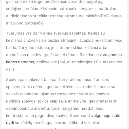
galima parinkti ergonomiškesnius variantus pagal ūgį ir
sėdėjimo įpročius. Kietesnio putplasčio sėdynė su natūralaus
audinio danga suteikia geresnę atramą nei minkšta PVC danga
ant plono putplasčio.
Tvarumas yra dar vienas svarbus aspektas. Kėdės su
keičiamais užvalkalais leidžia atnaujinti išvaizdą nekeičiant viso
baldo. Tai ypač aktualu, jei interjero stilius keičiasi arba
apmušalas nusidėvi greičiau nei rėmas. Rinkdamiesi
valgomojo
kėdes namams
, atsižvelkite į tai, ar gamintojas siūlo atsargines
dalis.
Spalvų pasirinkimas taip pat turi praktinę pusę. Tamsios
spalvos slepia dėmes geriau nei šviesios, todėl šeimoms su
vaikais rekomenduojamos tamsesnės neutralios spalvos.
Ryškios spalvos, tokios kaip žalia ar mėlyna, gali greitai tapti
dominuojančiu akcentu, todėl jas geriau naudoti kaip
kontrastą, o ne pagrindinę spalvą. Suderinant
valgomojo stalo
dydį
su kėdžių medžiaga, svarbu užtikrinti vizualinę