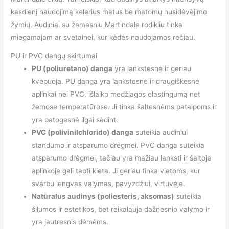
kasdienį naudojimą kelerius metus be matomų nusidėvėjimo
žymių. Audiniai su žemesniu Martindale rodikliu tinka
miegamajam ar svetainei, kur kėdės naudojamos rečiau.
PU ir PVC dangų skirtumai
PU (poliuretano) danga
yra lankstesnė ir geriau
kvėpuoja. PU danga yra lankstesnė ir draugiškesnė
aplinkai nei PVC, išlaiko medžiagos elastingumą net
žemose temperatūrose. Ji tinka šaltesnėms patalpoms ir
yra patogesnė ilgai sėdint.
PVC (polivinilchlorido) danga
suteikia audiniui
standumo ir atsparumo drėgmei. PVC danga suteikia
atsparumo drėgmei, tačiau yra mažiau lanksti ir šaltoje
aplinkoje gali tapti kieta. Ji geriau tinka vietoms, kur
svarbu lengvas valymas, pavyzdžiui, virtuvėje.
Natūralus audinys (poliesteris, aksomas)
suteikia
šilumos ir estetikos, bet reikalauja dažnesnio valymo ir
yra jautresnis dėmėms.