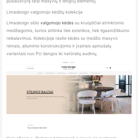
pusiausvyrą tarp masyvių ir lengvų elementų.
Limadesign valgomojo kėdžių kolekcija
Limadesign siūlo
valgomojo kėdes
su kruopščiai atrinktomis
medžiagomis, kurios atitinka tiek estetikos, tiek ilgaamžiškumo
reikalavimus. Kolekcijoje rasite kėdes su medžio masyvo
rėmais, aliuminio konstrukcijomis ir įvairiais apmušalų
variantais nuo PU dangos iki natūralių audinių.