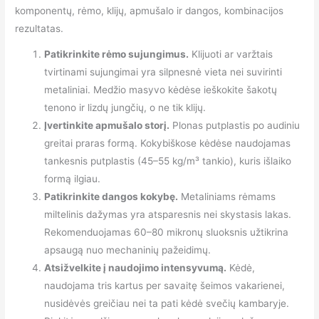
komponentų, rėmo, klijų, apmušalo ir dangos, kombinacijos
rezultatas.
Patikrinkite rėmo sujungimus.
Klijuoti ar varžtais
tvirtinami sujungimai yra silpnesnė vieta nei suvirinti
metaliniai. Medžio masyvo kėdėse ieškokite šakotų
tenono ir lizdų jungčių, o ne tik klijų.
Įvertinkite apmušalo storį.
Plonas putplastis po audiniu
greitai praras formą. Kokybiškose kėdėse naudojamas
tankesnis putplastis (45–55 kg/m³ tankio), kuris išlaiko
formą ilgiau.
Patikrinkite dangos kokybę.
Metaliniams rėmams
miltelinis dažymas yra atsparesnis nei skystasis lakas.
Rekomenduojamas 60–80 mikronų sluoksnis užtikrina
apsaugą nuo mechaninių pažeidimų.
Atsižvelkite į naudojimo intensyvumą.
Kėdė,
naudojama tris kartus per savaitę šeimos vakarienei,
nusidėvės greičiau nei ta pati kėdė svečių kambaryje.