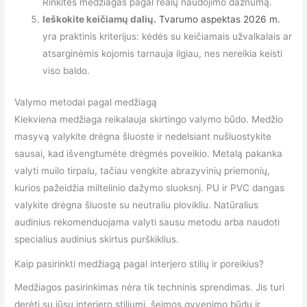
Rinkitės medžiagas pagal realų naudojimo dažnumą.
Ieškokite keičiamų dalių.
Tvarumo aspektas 2026 m.
yra praktinis kriterijus: kėdės su keičiamais užvalkalais ar
atsarginėmis kojomis tarnauja ilgiau, nes nereikia keisti
viso baldo.
Valymo metodai pagal medžiagą
Kiekviena medžiaga reikalauja skirtingo valymo būdo. Medžio
masyvą valykite drėgna šluoste ir nedelsiant nušluostykite
sausai, kad išvengtumėte drėgmės poveikio. Metalą pakanka
valyti muilo tirpalu, tačiau vengkite abrazyvinių priemonių,
kurios pažeidžia miltelinio dažymo sluoksnį. PU ir PVC dangas
valykite drėgna šluoste su neutraliu plovikliu. Natūralius
audinius rekomenduojama valyti sausu metodu arba naudoti
specialius audinius skirtus purškiklius.
Kaip pasirinkti medžiagą pagal interjero stilių ir poreikius?
Medžiagos pasirinkimas nėra tik techninis sprendimas. Jis turi
derėti su jūsų interjero stiliumi, šeimos gyvenimo būdu ir