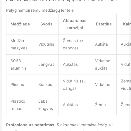
Palyginamoji rėmų medžiagų lentelė
Atsparumas
Medžiaga
Svoris
Estetika
Kai
korozijai
Medžio
Žemas (be
Vidutinis
Aukšta
Aukš
masyvas
dangos)
6063
Vidutinė–
Lengvas
Aukštas
Vidut
aliuminis
aukšta
Vidutinis (su
Žema
Plienas
Sunkus
Vidutinė
danga)
vidut
Plastiko
Labai
Aukštas
Žema
Žem
rėmas
lengvas
Profesionalus patarimas:
Rinkdamiesi metalinę kėdę su