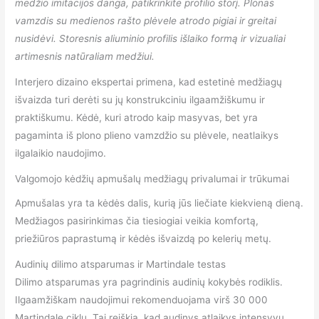
medžio imitacijos danga, patikrinkite profilio storį. Plonas
vamzdis su medienos rašto plėvele atrodo pigiai ir greitai
nusidėvi. Storesnis aliuminio profilis išlaiko formą ir vizualiai
artimesnis natūraliam medžiui.
Interjero dizaino ekspertai primena, kad estetinė medžiagų
išvaizda turi derėti su jų konstrukciniu ilgaamžiškumu ir
praktiškumu. Kėdė, kuri atrodo kaip masyvas, bet yra
pagaminta iš plono plieno vamzdžio su plėvele, neatlaikys
ilgalaikio naudojimo.
Valgomojo kėdžių apmušalų medžiagų privalumai ir trūkumai
Apmušalas yra ta kėdės dalis, kurią jūs liečiate kiekvieną dieną.
Medžiagos pasirinkimas čia tiesiogiai veikia komfortą,
priežiūros paprastumą ir kėdės išvaizdą po kelerių metų.
Audinių dilimo atsparumas ir Martindale testas
Dilimo atsparumas yra pagrindinis audinių kokybės rodiklis.
Ilgaamžiškam naudojimui rekomenduojama virš 30 000
Martindale ciklų. Tai reiškia, kad audinys atlaikys intensyvų