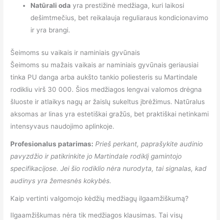
Natūrali oda
yra prestižinė medžiaga, kuri laikosi
dešimtmečius, bet reikalauja reguliaraus kondicionavimo
ir yra brangi.
Šeimoms su vaikais ir naminiais gyvūnais
Šeimoms su mažais vaikais ar naminiais gyvūnais geriausiai
tinka PU danga arba aukšto tankio poliesteris su Martindale
rodikliu virš 30 000. Šios medžiagos lengvai valomos drėgna
šluoste ir atlaikys nagų ar žaislų sukeltus įbrėžimus. Natūralus
aksomas ar linas yra estetiškai gražūs, bet praktiškai netinkami
intensyvaus naudojimo aplinkoje.
Profesionalus patarimas:
Prieš perkant, paprašykite audinio
pavyzdžio ir patikrinkite jo Martindale rodiklį gamintojo
specifikacijose. Jei šio rodiklio nėra nurodyta, tai signalas, kad
audinys yra žemesnės kokybės.
Kaip vertinti valgomojo kėdžių medžiagų ilgaamžiškumą?
Ilgaamžiškumas nėra tik medžiagos klausimas. Tai visų