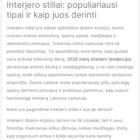
Interjero stiliai: populiariausi
tipai ir kaip juos derinti
Interjero stiliai yra aiškiai apibrėžtos dizaino kryptys, kurios
nustato erdvės atmosferą, spalvų paletę, medžiagas ir
dekoravimo principus. Tinkamas stilius namuose nėra tik
estetikos klausimas. Tai sprendimas, kuris lemia, kaip jautiesi
savo erdvėje kiekvieną dieną.
2026 metų interjero tendencijos
akcentuoja erdvės šilumą ir medžiagiškumą, o ne vien madingą
spalvą, todėl stiliaus pasirinkimas tampa asmeninės savijautos
atspindžiu. Šiame vadove rasite populiariausių stilių apžvalgą,
spalvų derinimo principus ir praktinius patarimus, kaip sukurti
harmoningą interjerą Lietuvos namuose.
Kokie yra pagrindiniai interjero stiliai ir kuo jie skiriasi?
Interjero dizaino kryptys skiriasi ne tik vizualiai, bet ir savo
filosofija. Kiekvienas stilius diktuoja, kokias medžiagas rinktis,
kaip organizuoti erdvę ir kokie akcentai kuria bendrą