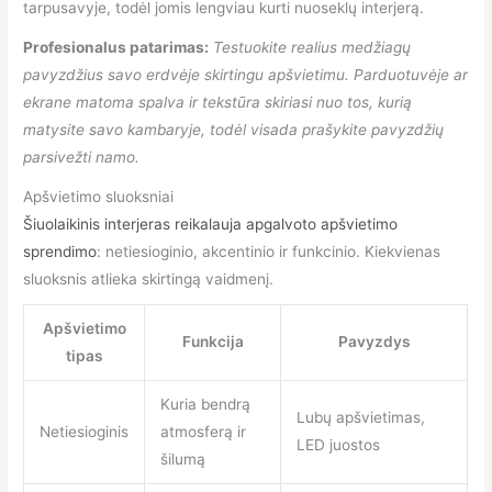
tarpusavyje, todėl jomis lengviau kurti nuoseklų interjerą.
Profesionalus patarimas:
Testuokite realius medžiagų
pavyzdžius savo erdvėje skirtingu apšvietimu. Parduotuvėje ar
ekrane matoma spalva ir tekstūra skiriasi nuo tos, kurią
matysite savo kambaryje, todėl visada prašykite pavyzdžių
parsivežti namo.
Apšvietimo sluoksniai
Šiuolaikinis interjeras reikalauja apgalvoto apšvietimo
sprendimo
: netiesioginio, akcentinio ir funkcinio. Kiekvienas
sluoksnis atlieka skirtingą vaidmenį.
Apšvietimo
Funkcija
Pavyzdys
tipas
Kuria bendrą
Lubų apšvietimas,
Netiesioginis
atmosferą ir
LED juostos
šilumą