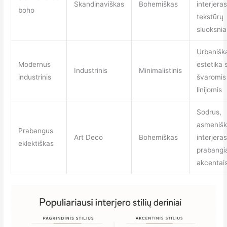
Skandinaviškas
Bohemiškas
interjera
boho
tekstūrų
sluoksnia
Urbanišk
Modernus
estetika 
Industrinis
Minimalistinis
industrinis
švaromis
linijomis
Sodrus,
asmenišk
Prabangus
Art Deco
Bohemiškas
interjera
eklektiškas
prabangi
akcentai