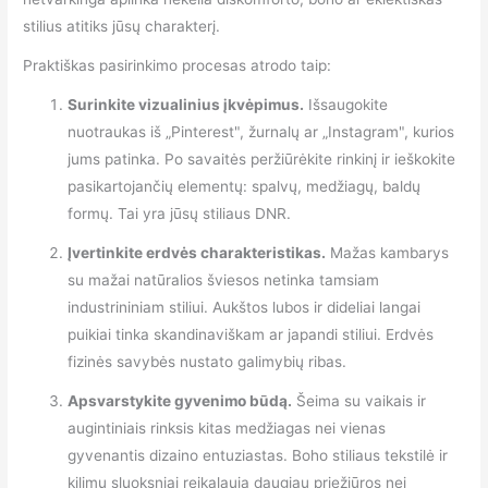
stilius atitiks jūsų charakterį.
Praktiškas pasirinkimo procesas atrodo taip:
Surinkite vizualinius įkvėpimus.
Išsaugokite
nuotraukas iš „Pinterest", žurnalų ar „Instagram", kurios
jums patinka. Po savaitės peržiūrėkite rinkinį ir ieškokite
pasikartojančių elementų: spalvų, medžiagų, baldų
formų. Tai yra jūsų stiliaus DNR.
Įvertinkite erdvės charakteristikas.
Mažas kambarys
su mažai natūralios šviesos netinka tamsiam
industrininiam stiliui. Aukštos lubos ir dideliai langai
puikiai tinka skandinaviškam ar japandi stiliui. Erdvės
fizinės savybės nustato galimybių ribas.
Apsvarstykite gyvenimo būdą.
Šeima su vaikais ir
augintiniais rinksis kitas medžiagas nei vienas
gyvenantis dizaino entuziastas. Boho stiliaus tekstilė ir
kilimų sluoksniai reikalauja daugiau priežiūros nei