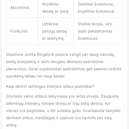
Išryškina
Sieniniai šviestuvai,
Akcentinis
detalę ar zoną
kryptiniai šviestuvai
Užtikrina
Stalinė lempa, virš
Funkcinis
patogų darbą
stalo pakabinamas
ar skaitymą
šviestuvas
Dizainerė Jovita Bingelytė pataria vengti per daug vienodų
baldų komplektų ir skirti daugiau dėmesio apšvietimo
planavimui. Gerai suplanuotas apšvietimas gali pakeisti erdvės
suvokimą labiau nei nauji baldai.
Kaip derinti skirtingus interjero stilius praktiškai?
Grynasis vieno stiliaus laikymasis yra retas atvejis. Dauguma
sėkmingų interjerų remiasi dviejų ar trijų stilių deriniu, kur
vienas yra pagrindas, o kiti suteikia gylio. Svarbiausia taisyklė:
derinant stilius, medžiagos ir spalvos turi kartotis per visą
erdvę.