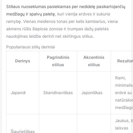
Stiliaus nuoseklumas pasiekiamas per nedidelę pasikartojančių
medžiagų ir spalvų paletę
, kuri vienija erdves ir sukuria
ramybę. Vienas medienos tonas per kelis kambarius, viena
akmens rūšis šlapiose zonose ir trumpas dažų paletės
naudojimas leidžia derinti net skirtingus stilius.
Populiariausi stilių deriniai
Pagrindinis
Akcentinis
Derinys
Rezulta
stilius
stilius
Rami,
minimalis
Japandi
Skandinaviškas
Japoniškas
erdvė su
natūralio
medžiag
Jaukus, 
laisvas
Šiaurietiškas