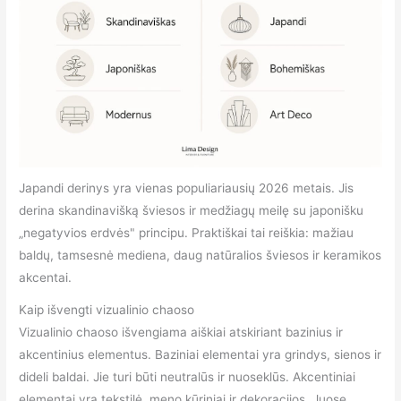
Japandi derinys yra vienas populiariausių 2026 metais. Jis
derina skandinavišką šviesos ir medžiagų meilę su japonišku
„negatyvios erdvės" principu. Praktiškai tai reiškia: mažiau
baldų, tamsesnė mediena, daug natūralios šviesos ir keramikos
akcentai.
Kaip išvengti vizualinio chaoso
Vizualinio chaoso išvengiama aiškiai atskiriant bazinius ir
akcentinius elementus. Baziniai elementai yra grindys, sienos ir
dideli baldai. Jie turi būti neutralūs ir nuoseklūs. Akcentiniai
elementai yra tekstilė, meno kūriniai ir dekoracijos. Juose