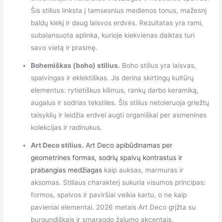
Šis stilius linksta į tamsesnius medienos tonus, mažesnį
baldų kiekį ir daug laisvos erdvės. Rezultatas yra rami,
subalansuota aplinka, kurioje kiekvienas daiktas turi
savo vietą ir prasmę.
Bohemiškas (boho) stilius.
Boho stilius yra laisvas,
spalvingas ir eklektiškas. Jis derina skirtingų kultūrų
elementus: rytietiškus kilimus, rankų darbo keramiką,
augalus ir sodrias tekstiles. Šis stilius netoleruoja griežtų
taisyklių ir leidžia erdvei augti organiškai per asmenines
kolekcijas ir radinukus.
Art Deco stilius.
Art Deco apibūdinamas per
geometrines formas, sodrių spalvų kontrastus ir
prabangias medžiagas
kaip auksas, marmuras ir
aksomas. Stiliaus charakterį sukuria visumos principas:
formos, spalvos ir paviršiai veikia kartu, o ne kaip
pavieniai elementai. 2026 metais Art Deco grįžta su
burgundiškais ir smaragdo žalumo akcentais.