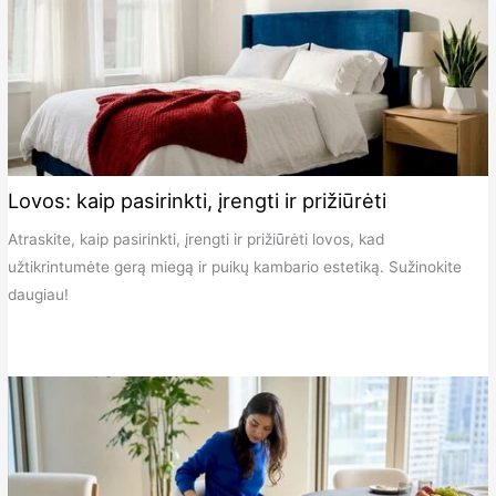
Lovos: kaip pasirinkti, įrengti ir prižiūrėti
Atraskite, kaip pasirinkti, įrengti ir prižiūrėti lovos, kad
užtikrintumėte gerą miegą ir puikų kambario estetiką. Sužinokite
daugiau!