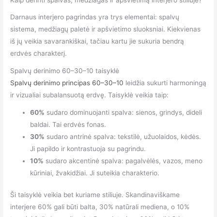
Kaip derinti spalvas, medžiagas ir apšvietimą interjero stiliuje?
Darnaus interjero pagrindas yra trys elementai: spalvų
sistema, medžiagų paletė ir apšvietimo sluoksniai. Kiekvienas
iš jų veikia savarankiškai, tačiau kartu jie sukuria bendrą
erdvės charakterį.
Spalvų derinimo 60–30–10 taisyklė
Spalvų derinimo principas 60–30–10
leidžia sukurti harmoningą
ir vizualiai subalansuotą erdvę. Taisyklė veikia taip:
60%
sudaro dominuojanti spalva: sienos, grindys, dideli
baldai. Tai erdvės fonas.
30%
sudaro antrinė spalva: tekstilė, užuolaidos, kėdės.
Ji papildo ir kontrastuoja su pagrindu.
10%
sudaro akcentinė spalva: pagalvėlės, vazos, meno
kūriniai, žvakidžiai. Ji suteikia charakterio.
Ši taisyklė veikia bet kuriame stiliuje. Skandinaviškame
interjere 60% gali būti balta, 30% natūrali mediena, o 10%