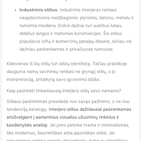
Industrinis stilius.
Industrinis interjeras remiasi
neapdorotomis medžiagomis: plytomis, betonu, metalu ir
tamsinta mediena. Erdvė dažnai turi aukštus lubas,
didelius langus ir matomas konstrukcijas. Šis stilius
populiarus loftų ir komercinių patalpų dizaine, tačiau vis
dažniau pasirenkamas ir privačiuose namuose.
Kiekvienas iš šių stilių turi aiškų identitetą. Tačiau praktikoje
dauguma namų savininkų renkasi ne grynąjį stilių, o jo
interpretaciją, pritaikytą savo gyvenimo būdui.
Kaip pasirinkti tinkamiausią interjero stilių savo namams?
Stiliaus pasirinkimas prasideda nuo savęs pažinimo, o ne nuo
tendencijų katalogų.
Interjero stilius dažniausiai pasirenkamas
atsižvelgiant į asmeninius vizualius užuominų rinkinius ir
kasdienybės analizę
. Jei jums patinka tvarka ir minimalizmas,
tiks modernus, šiaurietiškas arba japoniškas stiliai. Jei
netvarkinga aplinka nekelia diskomforto, boho ar eklektiškas