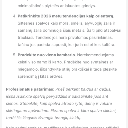
minimalistinės plytelės ar lakuotos grindys.
Patikrinkite 2026 metų tendencijas kaip orientyrą.
Šiltesnės spalvos kaip molis, smėlis, alyvuogių žalia ir
samanų žalia dominuoja šiais metais. Šalti pilki atspalviai
traukiasi. Tendencijos nėra privalomas pasirinkimas,
tačiau jos padeda suprasti, kur juda estetikos kultūra.
Pradėkite nuo vieno kambario.
Nerekomenduojama
keisti viso namo iš karto. Pradėkite nuo svetainės ar
miegamojo, išbandykite stilių praktiškai ir tada plėskite
sprendimą į kitas erdves.
Profesionalus patarimas:
Prieš perkant baldus ar dažus,
išspausdinkite spalvų pavyzdžius ir pakabinkite juos ant
sienos. Stebėkite, kaip spalva atrodo ryte, dieną ir vakare
skirtingame apšvietime. Ekrano spalva ir tikra spalva skiriasi,
todėl šis žingsnis išvengia brangių klaidų.