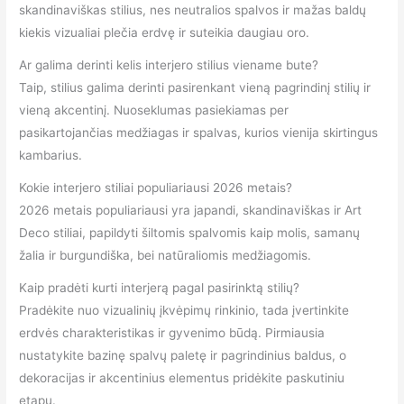
skandinaviškas stilius, nes neutralios spalvos ir mažas baldų
kiekis vizualiai plečia erdvę ir suteikia daugiau oro.
Ar galima derinti kelis interjero stilius viename bute?
Taip, stilius galima derinti pasirenkant vieną pagrindinį stilių ir
vieną akcentinį. Nuoseklumas pasiekiamas per
pasikartojančias medžiagas ir spalvas, kurios vienija skirtingus
kambarius.
Kokie interjero stiliai populiariausi 2026 metais?
2026 metais populiariausi yra japandi, skandinaviškas ir Art
Deco stiliai, papildyti šiltomis spalvomis kaip molis, samanų
žalia ir burgundiška, bei natūraliomis medžiagomis.
Kaip pradėti kurti interjerą pagal pasirinktą stilių?
Pradėkite nuo vizualinių įkvėpimų rinkinio, tada įvertinkite
erdvės charakteristikas ir gyvenimo būdą. Pirmiausia
nustatykite bazinę spalvų paletę ir pagrindinius baldus, o
dekoracijas ir akcentinius elementus pridėkite paskutiniu
etapu.