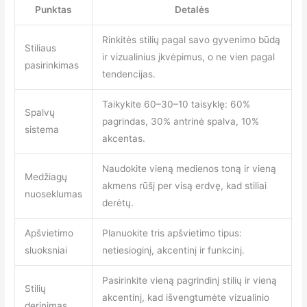
Punktas
Detalės
Rinkitės stilių pagal savo gyvenimo būdą
Stiliaus
ir vizualinius įkvėpimus, o ne vien pagal
pasirinkimas
tendencijas.
Taikykite 60–30–10 taisyklę: 60%
Spalvų
pagrindas, 30% antrinė spalva, 10%
sistema
akcentas.
Naudokite vieną medienos toną ir vieną
Medžiagų
akmens rūšį per visą erdvę, kad stiliai
nuoseklumas
derėtų.
Apšvietimo
Planuokite tris apšvietimo tipus:
sluoksniai
netiesioginį, akcentinį ir funkcinį.
Pasirinkite vieną pagrindinį stilių ir vieną
Stilių
akcentinį, kad išvengtumėte vizualinio
derinimas