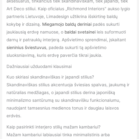
aksesuarus, tinkančius tiek skandinaviškam, tiek japandi, tiek
Art Deco stiliui. Kaip oficialus „Richmond Interiors" aukso lygio
partneris Lietuvoje, Limadesign užtikrina išskirtinę baldų
kokybę ir dizainą.
Miegamojo baldų deriniai
padės sukurti
jaukiausią erdvę namuose, o
baldai svetainei
leis suformuoti
darnų ir patrauklų interjerą. Apšvietimo sprendimai, įskaitant
sieninius šviestuvus
, padeda sukurti tą apšvietimo
sluoksniavimą, kuris erdvę paverčia tikrai jaukia.
Dažniausiai užduodami klausimai
Kuo skiriasi skandinaviškas ir japandi stilius?
Skandinaviškas stilius akcentuoja šviesias spalvas, jaukumą ir
natūralias medžiagas, o japandi stilius derina japonišką
minimalizmo santūrumą su skandinavišku funkcionalumu,
naudojant tamsesnius medienos tonus ir daugiau laisvos
erdvės.
Kaip pasirinkti interjero stilių mažam kambariui?
Mažam kambariui labiausiai tinka minimalistinis arba