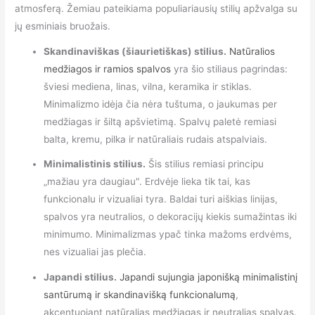
atmosferą. Žemiau pateikiama populiariausių stilių apžvalga su
jų esminiais bruožais.
Skandinaviškas (šiaurietiškas) stilius.
Natūralios
medžiagos ir ramios spalvos
yra šio stiliaus pagrindas:
šviesi mediena, linas, vilna, keramika ir stiklas.
Minimalizmo idėja čia nėra tuštuma, o jaukumas per
medžiagas ir šiltą apšvietimą. Spalvų paletė remiasi
balta, kremu, pilka ir natūraliais rudais atspalviais.
Minimalistinis stilius.
Šis stilius remiasi principu
„mažiau yra daugiau". Erdvėje lieka tik tai, kas
funkcionalu ir vizualiai tyra. Baldai turi aiškias linijas,
spalvos yra neutralios, o dekoracijų kiekis sumažintas iki
minimumo. Minimalizmas ypač tinka mažoms erdvėms,
nes vizualiai jas plečia.
Japandi stilius.
Japandi sujungia japonišką minimalistinį
santūrumą ir skandinavišką funkcionalumą
,
akcentuojant natūralias medžiagas ir neutralias spalvas.