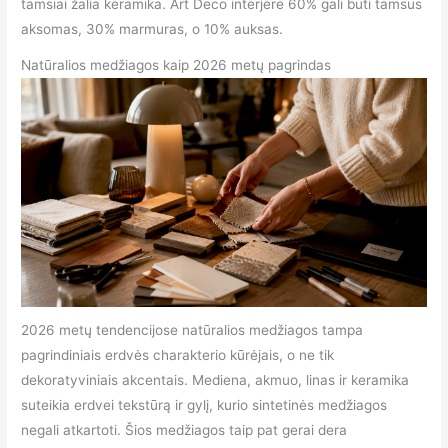
tamsiai žalia keramika. Art Deco interjere 60% gali būti tamsus
aksomas, 30% marmuras, o 10% auksas.
Natūralios medžiagos kaip 2026 metų pagrindas
2026 metų tendencijose natūralios medžiagos tampa
pagrindiniais erdvės charakterio kūrėjais, o ne tik
dekoratyviniais akcentais. Mediena, akmuo, linas ir keramika
suteikia erdvei tekstūrą ir gylį, kurio sintetinės medžiagos
negali atkartoti. Šios medžiagos taip pat gerai dera