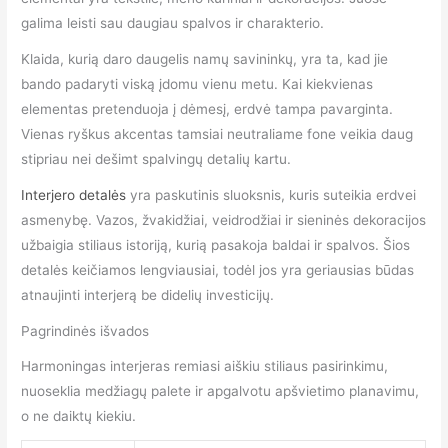
galima leisti sau daugiau spalvos ir charakterio.
Klaida, kurią daro daugelis namų savininkų, yra ta, kad jie
bando padaryti viską įdomu vienu metu. Kai kiekvienas
elementas pretenduoja į dėmesį, erdvė tampa pavarginta.
Vienas ryškus akcentas tamsiai neutraliame fone veikia daug
stipriau nei dešimt spalvingų detalių kartu.
Interjero detalės
yra paskutinis sluoksnis, kuris suteikia erdvei
asmenybę. Vazos, žvakidžiai, veidrodžiai ir sieninės dekoracijos
užbaigia stiliaus istoriją, kurią pasakoja baldai ir spalvos. Šios
detalės keičiamos lengviausiai, todėl jos yra geriausias būdas
atnaujinti interjerą be didelių investicijų.
Pagrindinės išvados
Harmoningas interjeras remiasi aiškiu stiliaus pasirinkimu,
nuoseklia medžiagų palete ir apgalvotu apšvietimo planavimu,
o ne daiktų kiekiu.