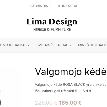
PAGRINDINIS
KONTAKTAI
GOMOJO BALDAI
SVETAINĖS BALDAI
MINKŠTIEJI BALD
Valgomojo kėd
Valgomojo kėdė ROSA BLACK yra unikalaus
išsiuntimui gali užtrukti 5 – 15 d.d.
Original
Current
225.00
€
165.00
€