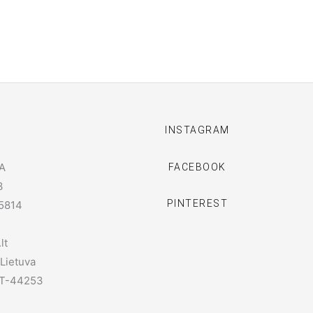
I
INSTAGRAM
A
FACEBOOK
3
PINTEREST
5814
lt
 Lietuva
 LT-44253