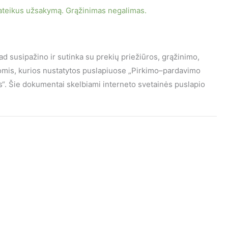
ateikus užsakymą. Grąžinimas negalimas.
kad susipažino ir sutinka su prekių priežiūros, grąžinimo,
gomis, kurios nustatytos puslapiuose „Pirkimo–pardavimo
mas“. Šie dokumentai skelbiami interneto svetainės puslapio