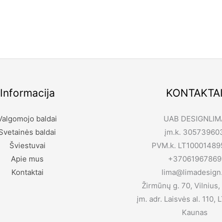
Informacija
KONTAKTA
Valgomojo baldai
UAB DESIGNLIM
Svetainės baldai
įm.k. 30573960
Šviestuvai
PVM.k. LT10001489
Apie mus
+37061967869
Kontaktai
lima@limadesign.
Žirmūnų g. 70, Vilnius,
įm. adr. Laisvės al. 110,
Kaunas