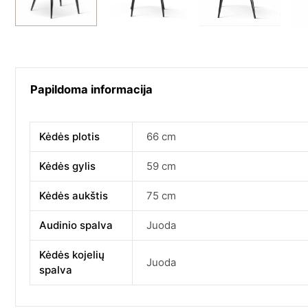
Papildoma informacija
Kėdės plotis
66 cm
Kėdės gylis
59 cm
Kėdės aukštis
75 cm
Audinio spalva
Juoda
Kėdės kojelių
Juoda
spalva