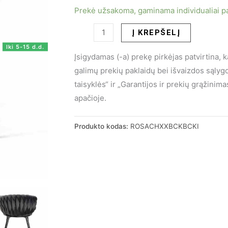
price
price
Prekė užsakoma, gaminama individualiai p
produkto
was:
is:
Į KREPŠELĮ
kiekis:
Iki 5-15 d.d.
225.00 €.
165.00 €.
Įsigydamas (-a) prekę pirkėjas patvirtina, 
Valgomojo
galimų prekių paklaidų bei išvaizdos sąly
kėdė
taisyklės“ ir „Garantijos ir prekių grąžini
ROSA
apačioje.
BLACK
Produkto kodas:
ROSACHXXBCKBCKI