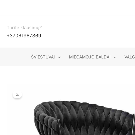
Pereiti
prie
turinio
Turite klausimų?
+37061967869
ŠVIESTUVAI
MIEGAMOJO BALDAI
VAL
%