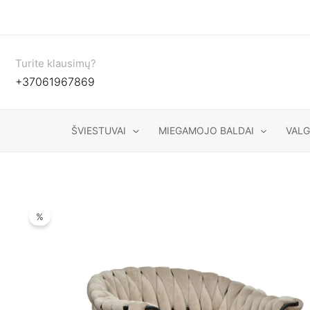
Pereiti
prie
turinio
Turite klausimų?
+37061967869
ŠVIESTUVAI
MIEGAMOJO BALDAI
VAL
%