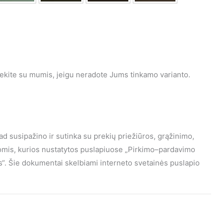
iekite su mumis, jeigu neradote Jums tinkamo varianto.
kad susipažino ir sutinka su prekių priežiūros, grąžinimo,
gomis, kurios nustatytos puslapiuose „Pirkimo–pardavimo
mas“. Šie dokumentai skelbiami interneto svetainės puslapio