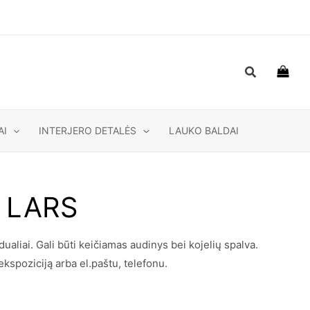
Paieška
AI
INTERJERO DETALĖS
LAUKO BALDAI
ė LARS
liai. Gali būti keičiamas audinys bei kojelių spalva.
ekspoziciją arba el.paštu, telefonu.