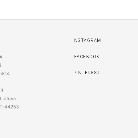
I
INSTAGRAM
A
FACEBOOK
3
PINTEREST
5814
lt
 Lietuva
 LT-44253