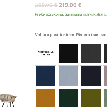
Original
Current
269.00
€
219.00
€
price
price
Prekė užsakoma, gaminama individualiai p
was:
is:
269.00 €.
219.00 €.
Valiūro pasirinkimas Riviera (susisie