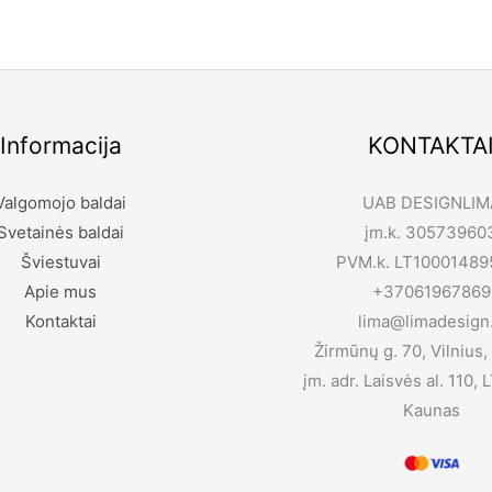
Informacija
KONTAKTA
Valgomojo baldai
UAB DESIGNLIM
Svetainės baldai
įm.k. 30573960
Šviestuvai
PVM.k. LT10001489
Apie mus
+37061967869
Kontaktai
lima@limadesign.
Žirmūnų g. 70, Vilnius,
įm. adr. Laisvės al. 110,
Kaunas