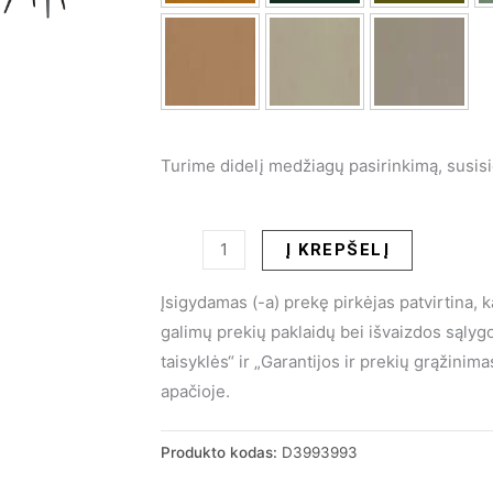
Turime didelį medžiagų pasirinkimą, susis
produkto
Į KREPŠELĮ
kiekis:
Įsigydamas (-a) prekę pirkėjas patvirtina, 
Valgomojo
galimų prekių paklaidų bei išvaizdos sąly
kėdė
taisyklės“ ir „Garantijos ir prekių grąžini
LARS
apačioje.
Produkto kodas:
D3993993