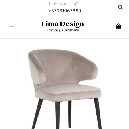
Pereiti
Turite klausimų?
Paie
+37061967869
prie
turinio