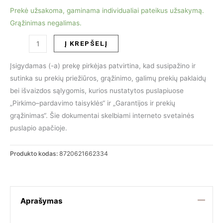
Prekė užsakoma, gaminama individualiai pateikus užsakymą.
Grąžinimas negalimas.
produkto
Į KREPŠELĮ
kiekis:
Valgomojo
Įsigydamas (-a) prekę pirkėjas patvirtina, kad susipažino ir
kėdė
sutinka su prekių priežiūros, grąžinimo, galimų prekių paklaidų
INDIGO
bei išvaizdos sąlygomis, kurios nustatytos puslapiuose
„Pirkimo–pardavimo taisyklės“ ir „Garantijos ir prekių
grąžinimas“. Šie dokumentai skelbiami interneto svetainės
puslapio apačioje.
Produkto kodas:
8720621662334
Aprašymas