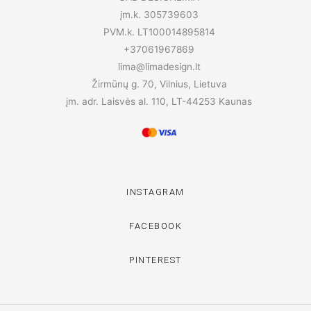
įm.k. 305739603
PVM.k. LT100014895814
+37061967869
lima@limadesign.lt
Žirmūnų g. 70, Vilnius, Lietuva
įm. adr. Laisvės al. 110, LT-44253 Kaunas
INSTAGRAM
FACEBOOK
PINTEREST