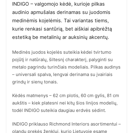
INDIGO – valgomojo kėdė, kurioje pilkas
audinio apmušalas derinamas su juodomis
medinėmis kojelėmis. Tai variantas tiems,
kurie renkasi santūrią, bet aiškiai apibrėžtą
estetiką be metalinių ar auksinių akcentų.
Medinės juodos kojelės suteikia kėdei tvirtumo
pojūtį ir natūralų, šiltesnį charakterį, palyginti su
metalo pagrindu turinčiais modeliais. Pilkas audinys
– universali spalva, lengvai derinama su įvairiais
grindų ir sienų tonais.
Kėdės matmenys – 62 cm plotis, 60 cm gylis, 81 cm
aukštis – kiek platesni nei kitų šios linijos modelių,
todėl INDIGO suteikia daugiau erdvės sėdint.
INDIGO priklauso Richmond Interiors asortimentui –
olandų prekės ženklui, kurio Lietuvoje esame