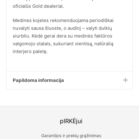
oficialūs Gold dealeriai.
Medines kojeles rekomenduojama periodiškai
nuvalyti sausa šluoste, o audinį – valyti dulkių
siurbliu. Kėdė gerai dera su medinės faktūros
valgomojo stalais, sukuriant vientisą, natūralią
interjero paletę.
Papildoma informacija
Kėdės plotis
62 cm
Gamintojas
Richmond Interiors
pIRKĖjui
Kėdės gylis
60 cm
Kėdės aukštis
81 cm
Garantijos ir prekių grąžinimas