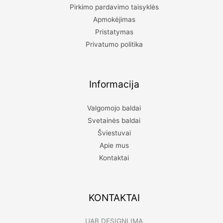
Pirkimo pardavimo taisyklės
Audinio spalva
Pilka
Apmokėjimas
Pristatymas
Kėdės kojelių
Juodos medinės
spalva
Privatumo politika
Informacija
Valgomojo baldai
Svetainės baldai
Šviestuvai
Apie mus
Kontaktai
KONTAKTAI
UAB DESIGNLIMA